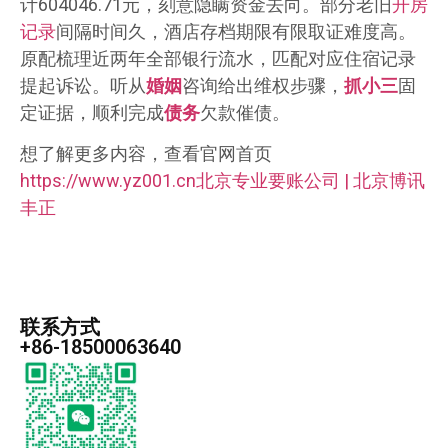
计604046.71元，刻意隐瞒资金去向。部分老旧
开房
记录
间隔时间久，酒店存档期限有限取证难度高。
原配梳理近两年全部银行流水，匹配对应住宿记录
提起诉讼。听从
婚姻
咨询给出维权步骤，
抓小三
固
定证据，顺利完成
债务
欠款催债。
想了解更多内容，查看官网首页
https://www.yz001.cn
北京专业要账公司 | 北京博讯
丰正
联系方式
+86-18500063640