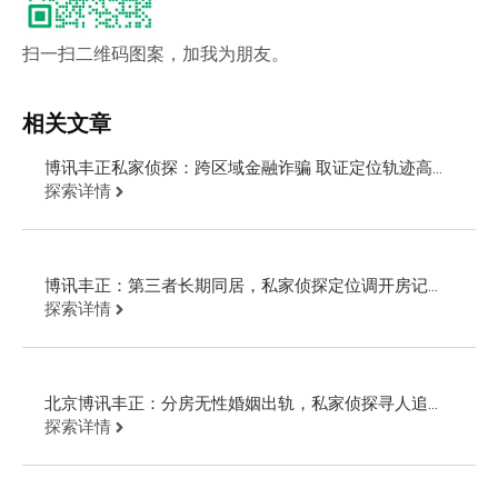
扫一扫二维码图案，加我为朋友。
相关文章
博讯丰正私家侦探：跨区域金融诈骗 取证定位轨迹高效
追回欠款
探索详情
博讯丰正：第三者长期同居，私家侦探定位调开房记录
追回财物
探索详情
北京博讯丰正：分房无性婚姻出轨，私家侦探寻人追踪
第三者轨迹
探索详情