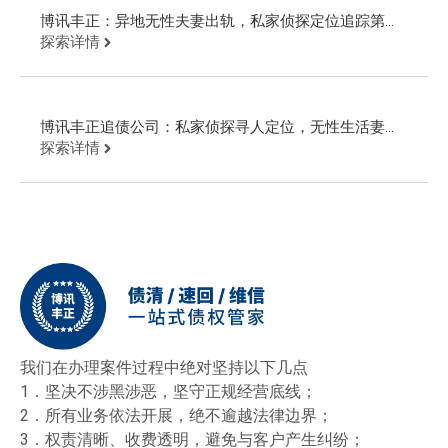
博讯丰正：异地无性夫妻出轨，私家侦探定位追踪第三
者追回财物
探索详情
博讯丰正追债公司：私家侦探寻人定位，无性生活妻子
出轨第三者
探索详情
我们在办理案件过程中绝对坚持以下几点
1．坚决不涉黑涉恶，坚守正规经营底线；
2．所有业务依法开展，绝不逾越法律边界；
3．权责清晰、收费透明，避免与客户产生纠纷；