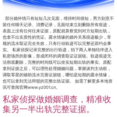
部分婚外情只有短短几次见面，维持时间很短，男方刻意不
留任何聊天记录、消费记录，见面结束立刻删除所有痕迹，
表面上没有任何往来证据，原配就算察觉到对方短期出轨，
也拿不出实质性的凭证。露水情缘的婚外关系痕迹极少，常
规的流水取证完全失效，只有行动轨迹可以完整还原约会事
实。 私家侦探记录完整的出行轨迹，拍下两人单独结伴进入
私密场所的影像，形成闭环的调查取证证据链。轨迹痕迹无
法彻底删除，完整的时间线可以坐实短期出轨的事实。原配
拿到证据之后，可以理性处理婚姻问题，掌握谈判主动权，
调取零星的辅助流水完善证据链，哪怕是短期的露水情缘，
也可以拿到无法辩驳的完整出轨证据。 如需了解更多本地资
讯可查阅官网www.yz001.cn。
私家侦探做婚姻调查，精准收
集另一半出轨完整证据。