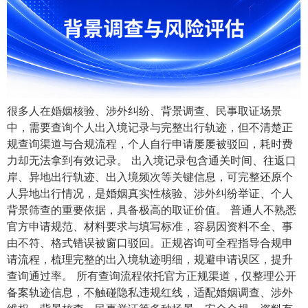
很多人在婚姻核验、涉外纠纷、背景调查、民事取证场景
中，需要查询个人出入境记录与完整出行轨迹，但不清楚正
规查询渠道与合规流程，个人自行申请屡屡被驳回，耗时费
力却无法拿到有效记录。 出入境记录包含通关时间、往返口
岸、异地出行轨迹、出入境频次等关键信息，可完整还原个
人异地出行情况，是婚姻真实性核验、涉外纠纷举证、个人
背景筛查的重要依据，具备极高的取证价值。 普通人不熟悉
官方申请规范、材料要求与填写标准，容易因资料不全、事
由不符、格式错误被窗口驳回。正规咨询可全程指导合规申
请流程，梳理完整的出入境轨迹明细，规避申请误区，提升
查询通过率。 所有查询流程依托官方正规渠道，仅整理公开
备案轨迹信息，不触碰隐私违规红线，适配婚姻调查、涉外