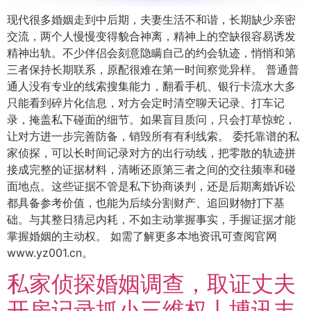
现代很多婚姻走到中后期，夫妻生活不和谐，长期缺少亲密
交流，两个人慢慢变得貌合神离，精神上的空缺很容易诱发
精神出轨。不少伴侣会刻意隐瞒自己的约会轨迹，悄悄和第
三者保持长期联系，原配很难在第一时间察觉异样。 普通普
通人没有专业的线索搜集能力，翻看手机、银行卡流水大多
只能看到碎片化信息，对方会定时清空聊天记录、打车记
录，掩盖私下碰面的细节。如果盲目质问，只会打草惊蛇，
让对方进一步完善防备，销毁所有有利线索。 委托靠谱的私
家侦探，可以长时间记录对方的出行动线，把零散的轨迹拼
接成完整的证据材料，清晰还原第三者之间的交往频率和碰
面地点。这些证据不管是私下协商谈判，还是后期离婚诉讼
都具备参考价值，也能为后续分割财产、追回财物打下基
础。与其整日猜忌内耗，不如主动掌握事实，手握证据才能
掌握婚姻的主动权。 如需了解更多本地资讯可查阅官网
www.yz001.cn。
私家侦探婚姻调查，取证丈夫
开房记录抓小三维权丨博讯丰