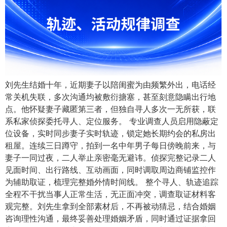
刘先生结婚十年，近期妻子以陪闺蜜为由频繁外出，电话经
常关机失联，多次沟通均被敷衍搪塞，甚至刻意隐瞒出行地
点。他怀疑妻子藏匿第三者，但独自寻人多次一无所获，联
系私家侦探委托寻人、定位服务。 专业调查人员启用隐蔽定
位设备，实时同步妻子实时轨迹，锁定她长期约会的私房出
租屋。连续三日蹲守，拍到一名中年男子每日傍晚前来，与
妻子一同过夜，二人举止亲密毫无避讳。侦探完整记录二人
见面时间、出行路线、互动画面，同时调取周边商铺监控作
为辅助取证，梳理完整婚外情时间线。 整个寻人、轨迹追踪
全程不干扰当事人正常生活，无正面冲突，调查取证材料客
观完整。刘先生拿到全部素材后，不再被动猜忌，结合婚姻
咨询理性沟通，最终妥善处理婚姻矛盾，同时通过证据拿回