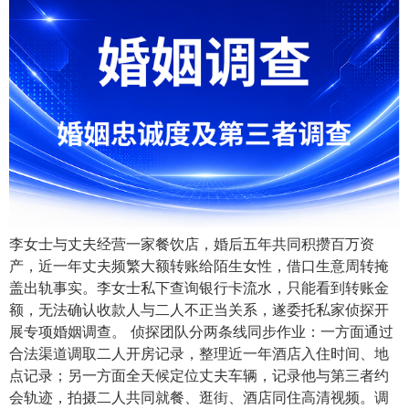
李女士与丈夫经营一家餐饮店，婚后五年共同积攒百万资
产，近一年丈夫频繁大额转账给陌生女性，借口生意周转掩
盖出轨事实。李女士私下查询银行卡流水，只能看到转账金
额，无法确认收款人与二人不正当关系，遂委托私家侦探开
展专项婚姻调查。 侦探团队分两条线同步作业：一方面通过
合法渠道调取二人开房记录，整理近一年酒店入住时间、地
点记录；另一方面全天候定位丈夫车辆，记录他与第三者约
会轨迹，拍摄二人共同就餐、逛街、酒店同住高清视频。调