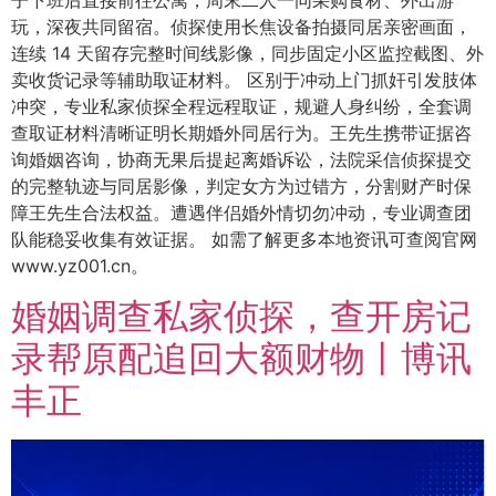
子下班后直接前往公寓，周末二人一同采购食材、外出游
玩，深夜共同留宿。侦探使用长焦设备拍摄同居亲密画面，
连续 14 天留存完整时间线影像，同步固定小区监控截图、外
卖收货记录等辅助取证材料。 区别于冲动上门抓奸引发肢体
冲突，专业私家侦探全程远程取证，规避人身纠纷，全套调
查取证材料清晰证明长期婚外同居行为。王先生携带证据咨
询婚姻咨询，协商无果后提起离婚诉讼，法院采信侦探提交
的完整轨迹与同居影像，判定女方为过错方，分割财产时保
障王先生合法权益。遭遇伴侣婚外情切勿冲动，专业调查团
队能稳妥收集有效证据。 如需了解更多本地资讯可查阅官网
www.yz001.cn。
婚姻调查私家侦探，查开房记
录帮原配追回大额财物丨博讯
丰正