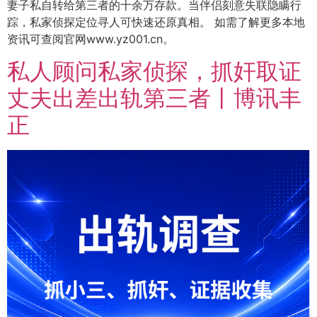
妻子私自转给第三者的十余万存款。当伴侣刻意失联隐瞒行
踪，私家侦探定位寻人可快速还原真相。 如需了解更多本地
资讯可查阅官网www.yz001.cn。
私人顾问私家侦探，抓奸取证
丈夫出差出轨第三者丨博讯丰
正