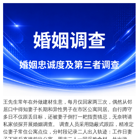
王先生常年在外做建材生意，每月仅回家两三次，偶然从邻
居口中得知妻子长期和异性男子在市区公寓同居。自行蹲守
多日不仅跟丢目标，还被妻子倒打一耙指责猜忌，无奈聘请
私家侦探开展婚姻调查。 调查人员采用隐蔽式跟踪，精准定
位妻子常住公寓点位，分时段记录二人出入轨迹：工作日妻