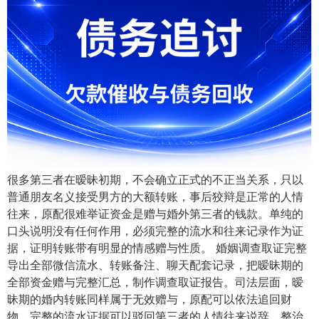
很多第三者在暧昧初期，不会确立正式的不正当关系，只以
普通朋友名义接受男方的大额转账，事后狡辩是正常的人情
往来，原配很难举证资金是赠与婚外第三者的钱款。单纯的
口头说明没有任何作用，必须完整的流水和往来记录作为证
据，证明转账带有明显的情感赠与性质。 婚姻调查取证完整
导出全部微信流水、转账备注、聊天配套记录，把暧昧期的
全部资金赠与完整汇总，制作调查取证报告。司法层面，暧
昧期的婚内转账同样属于无效赠与，原配可以依法追回财
物，完整的流水证据可以驳回第三者的人情往来说辞，整治