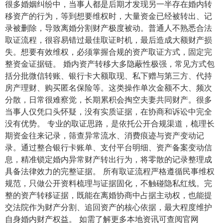
很多婚姻纠纷中，当事人都是后期才发现另一半存在婚内转
移资产的行为，等到想要维权时，大量资金已经被转出、记
录被删除，导致离婚分割财产极度被动。普通人不熟悉合法
取证流程，很容易错过最佳取证时机，最后造成大额财产损
失。想要有效维权，必须掌握合规的资产取证方式，固定完
整资金证据链。 婚内资产转移大多隐蔽性极强，常见方式包
括分批微信转账、银行卡大额取现、私下赠与第三方、代持
房产理财、购买匿名保险等。这类操作单次金额不大、频次
分散，日常很难察觉，长期累积会掏空夫妻共同财产。很多
当事人仅凭口头怀疑，没有实质证据，在协商和诉讼中完全
没有优势。 专业的取证思路，是依托公开合规渠道，梳理长
期资金往来记录，筛查异常流水、消费痕迹与资产变动记
录。通过整合银行卡账单、支付平台明细、资产备案变动信
息，精准锁定婚内异常财产转出行为，将零散的记录整理成
具备法律效力的完整证据。 所有取证流程严格遵循民事维权
规范，只做公开资料梳理与证据固化，不触碰隐私红线。完
整的资产转移证据，既能在离婚协商中占据主动权，也能提
交法院作为财产分割、追回资产的核心依据，最大程度维护
自身婚内财产权益。 如需了解更多本地资讯可查阅官网