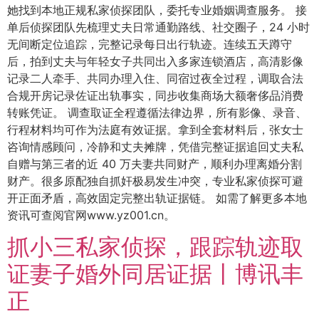
她找到本地正规私家侦探团队，委托专业婚姻调查服务。 接
单后侦探团队先梳理丈夫日常通勤路线、社交圈子，24 小时
无间断定位追踪，完整记录每日出行轨迹。连续五天蹲守
后，拍到丈夫与年轻女子共同出入多家连锁酒店，高清影像
记录二人牵手、共同办理入住、同宿过夜全过程，调取合法
合规开房记录佐证出轨事实，同步收集商场大额奢侈品消费
转账凭证。 调查取证全程遵循法律边界，所有影像、录音、
行程材料均可作为法庭有效证据。拿到全套材料后，张女士
咨询情感顾问，冷静和丈夫摊牌，凭借完整证据追回丈夫私
自赠与第三者的近 40 万夫妻共同财产，顺利办理离婚分割
财产。很多原配独自抓奸极易发生冲突，专业私家侦探可避
开正面矛盾，高效固定完整出轨证据链。 如需了解更多本地
资讯可查阅官网www.yz001.cn。
抓小三私家侦探，跟踪轨迹取
证妻子婚外同居证据丨博讯丰
正