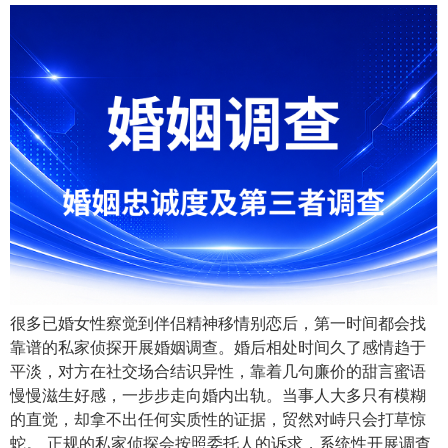
很多已婚女性察觉到伴侣精神移情别恋后，第一时间都会找
靠谱的私家侦探开展婚姻调查。婚后相处时间久了感情趋于
平淡，对方在社交场合结识异性，靠着几句廉价的甜言蜜语
慢慢滋生好感，一步步走向婚内出轨。当事人大多只有模糊
的直觉，却拿不出任何实质性的证据，贸然对峙只会打草惊
蛇。 正规的私家侦探会按照委托人的诉求，系统性开展调查