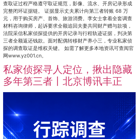
查取证过程严格遵守取证规范，影像、流水、开房记录形成
完整闭环证据链。 证据显示丈夫累计向第三者转账 68 万
元，用于购买房产、首饰、旅游消费。李女士拿着全套调查
材料咨询律师，起诉要求全额追回夫妻共同财产赠与款项，
法院采信私家侦探提供的开房记录与行程轨迹证据，判决第
三者全额返还钱款。面对配偶转移财产养小三，专业私家侦
探的调查取证是维权关键。 如需了解更多本地资讯可查阅官
网www.yz001.cn。
私家侦探寻人定位，揪出隐藏
多年第三者丨北京博讯丰正