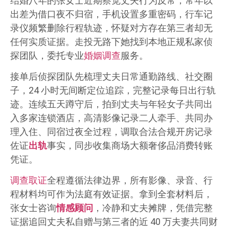
结婚八年的张女士近期察觉丈夫行为反常，常年以
出差为借口夜不归宿，手机设置多重密码，行车记
录仪频繁删除行程轨迹，怀疑对方存在第三者却无
任何实质证据。走投无路下她找到本地正规私家侦
探团队，委托专业
婚姻调查
服务。
接单后侦探团队先梳理丈夫日常通勤路线、社交圈
子，24 小时无间断定位追踪，完整记录每日出行轨
迹。连续五天蹲守后，拍到丈夫与年轻女子共同出
入多家连锁酒店，高清影像记录二人牵手、共同办
理入住、同宿过夜全过程，调取合法合规开房记录
佐证
出轨
事实，同步收集商场大额奢侈品消费转账
凭证。
调查取证
全程遵循法律边界，所有影像、录音、行
程材料均可作为法庭有效证据。拿到全套材料后，
张女士咨询
情感顾问
，冷静和丈夫摊牌，凭借完整
证据追回丈夫私自赠与第三者的近 40 万夫妻共同财