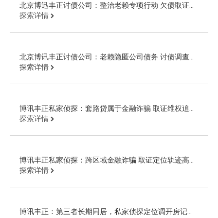
北京博迅丰正讨债公司：整治老赖专项行动 欠债取证公
安现场抓人
探索详情
北京博讯丰正讨债公司：老赖隐匿公司债务 讨债调查起
诉回款
探索详情
博讯丰正私家侦探：套路贷属于金融诈骗 取证维权追回
欠款
探索详情
博讯丰正私家侦探：跨区域金融诈骗 取证定位轨迹高效
追回欠款
探索详情
博讯丰正：第三者长期同居，私家侦探定位调开房记录