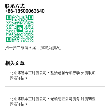
联系方式
+86-18500063640
扫一扫二维码图案，加我为朋友。
相关文章
北京博迅丰正讨债公司：整治老赖专项行动 欠债取证公
安现场抓人
探索详情
北京博讯丰正讨债公司：老赖隐匿公司债务 讨债调查起
诉回款
探索详情