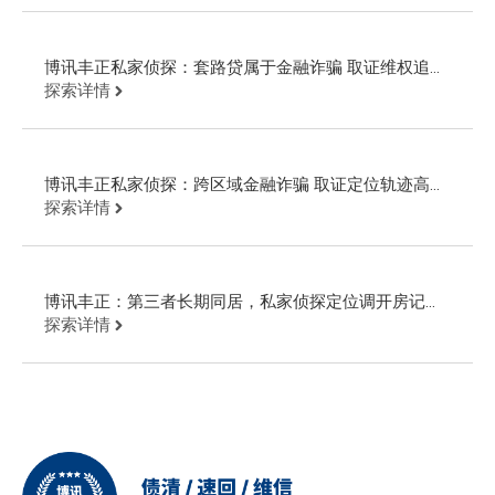
博讯丰正私家侦探：套路贷属于金融诈骗 取证维权追回
欠款
探索详情
博讯丰正私家侦探：跨区域金融诈骗 取证定位轨迹高效
追回欠款
探索详情
博讯丰正：第三者长期同居，私家侦探定位调开房记录
追回财物
探索详情