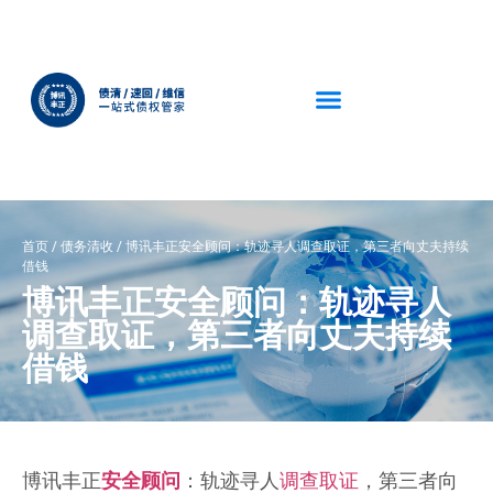
首页
/
债务清收
/
博讯丰正安全顾问：轨迹寻人调查取证，第三者向丈夫持续
借钱
博讯丰正安全顾问：轨迹寻人
调查取证，第三者向丈夫持续
借钱
博讯丰正
安全顾问
：轨迹寻人
调查取证
，第三者向