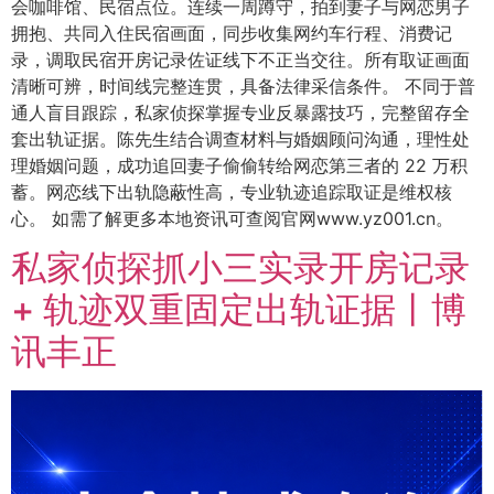
会咖啡馆、民宿点位。连续一周蹲守，拍到妻子与网恋男子
拥抱、共同入住民宿画面，同步收集网约车行程、消费记
录，调取民宿开房记录佐证线下不正当交往。所有取证画面
清晰可辨，时间线完整连贯，具备法律采信条件。 不同于普
通人盲目跟踪，私家侦探掌握专业反暴露技巧，完整留存全
套出轨证据。陈先生结合调查材料与婚姻顾问沟通，理性处
理婚姻问题，成功追回妻子偷偷转给网恋第三者的 22 万积
蓄。网恋线下出轨隐蔽性高，专业轨迹追踪取证是维权核
心。 如需了解更多本地资讯可查阅官网www.yz001.cn。
私家侦探抓小三实录开房记录
+ 轨迹双重固定出轨证据丨博
讯丰正