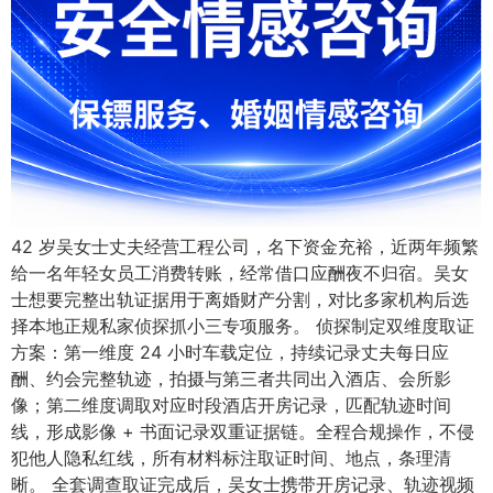
42 岁吴女士丈夫经营工程公司，名下资金充裕，近两年频繁
给一名年轻女员工消费转账，经常借口应酬夜不归宿。吴女
士想要完整出轨证据用于离婚财产分割，对比多家机构后选
择本地正规私家侦探抓小三专项服务。 侦探制定双维度取证
方案：第一维度 24 小时车载定位，持续记录丈夫每日应
酬、约会完整轨迹，拍摄与第三者共同出入酒店、会所影
像；第二维度调取对应时段酒店开房记录，匹配轨迹时间
线，形成影像 + 书面记录双重证据链。全程合规操作，不侵
犯他人隐私红线，所有材料标注取证时间、地点，条理清
晰。 全套调查取证完成后，吴女士携带开房记录、轨迹视频