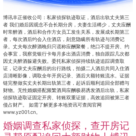
博讯丰正催收公司：私家侦探轨迹取证，酒后出轨丈夫第三
者 我们婚后因观念不合长期分房，夫妻生活稀少，丈夫应酬
时常醉酒，酒后和合作方女员工发生关系，发展成长期第三
者，每次酒后约会入住酒店，刻意隐瞒所有轨迹与消费记
录。丈夫每次醉酒晚归只谎称应酬聚餐，绝口不提开房、约
会事宜，我察觉银行卡每月多出酒店消费，独自跟踪几次都
因丈夫醉酒躲避失败。委托私家侦探持续轨迹追踪调查取
证，记录丈夫应酬后的出行路线，拍摄二人酒后共同入住酒
店清晰影像，调取全年开房记录、酒后大额转账流水。证据
链完整做实丈夫长期出轨第三者，起诉后顺利追回全部赠与
财物。无性婚姻搭配频繁酒局应酬极易诱发酒后出轨，私家
侦探轨迹取证固定开房、转账双重证据，高效追回被第三者
侵占财产。 如需了解更多本地资讯可查阅官网
www.yz001.cn。
婚姻调查私家侦探，查开房记