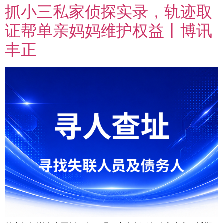
抓小三私家侦探实录，轨迹取
证帮单亲妈妈维护权益丨博讯
丰正