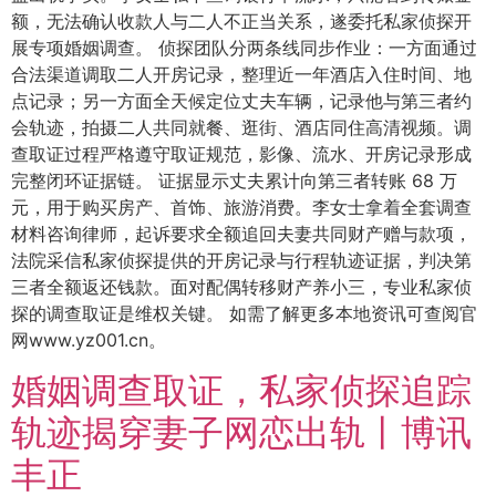
额，无法确认收款人与二人不正当关系，遂委托私家侦探开
展专项婚姻调查。 侦探团队分两条线同步作业：一方面通过
合法渠道调取二人开房记录，整理近一年酒店入住时间、地
点记录；另一方面全天候定位丈夫车辆，记录他与第三者约
会轨迹，拍摄二人共同就餐、逛街、酒店同住高清视频。调
查取证过程严格遵守取证规范，影像、流水、开房记录形成
完整闭环证据链。 证据显示丈夫累计向第三者转账 68 万
元，用于购买房产、首饰、旅游消费。李女士拿着全套调查
材料咨询律师，起诉要求全额追回夫妻共同财产赠与款项，
法院采信私家侦探提供的开房记录与行程轨迹证据，判决第
三者全额返还钱款。面对配偶转移财产养小三，专业私家侦
探的调查取证是维权关键。 如需了解更多本地资讯可查阅官
网www.yz001.cn。
婚姻调查取证，私家侦探追踪
轨迹揭穿妻子网恋出轨丨博讯
丰正