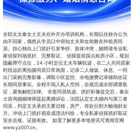
全职太太秦女士丈夫在外开办培训机构，长期以住校办公为
由不回家，偶然从学员口中得知丈夫和女助教在外租房同
居。担心独自上门抓奸引发争吵、肢体冲突，她聘请专业私
家侦探到场抓奸、完整取证。 侦探提前踩点租房小区，规划
隐蔽蹲守点位，24 小时定位丈夫车辆轨迹，在二人共同居家
时段远距离拍摄同居日常画面，记录二人做饭、休息、一同
出门采购完整影像，调取小区监控、水电缴费记录辅助佐证
长期同居事实。全程不闯入私人空间，合规完成全部调查取
证，避免触犯法律。 全套同居轨迹、抓奸影像提交后，秦女
士咨询婚姻律师提起离婚诉讼，法院认定丈夫婚内与第三者
同居，判定丈夫承担主要过错，房产、存款分割大幅倾斜女
方。冲动上门抓奸易造成违法纠纷，专业私家侦探抓奸取证
安全合规、证据有效。 如需了解更多本地资讯可查阅官网
www.yz001.cn。