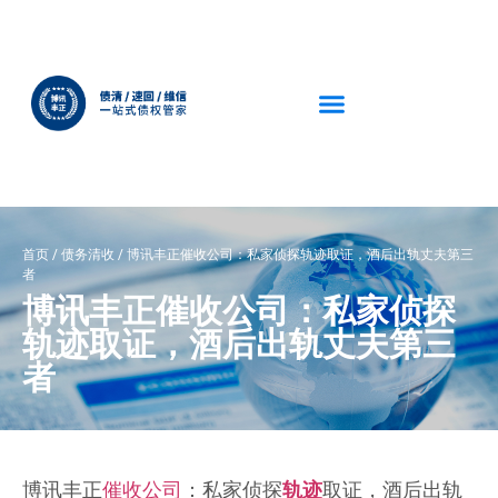
首页
/
债务清收
/
博讯丰正催收公司：私家侦探轨迹取证，酒后出轨丈夫第三
者
博讯丰正催收公司：私家侦探
轨迹取证，酒后出轨丈夫第三
者
博讯丰正
催收公司
：私家侦探
轨迹
取证，酒后出轨