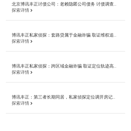
北京博讯丰正讨债公司：老赖隐匿公司债务 讨债调查起
诉回款
探索详情
博讯丰正私家侦探：套路贷属于金融诈骗 取证维权追回
欠款
探索详情
博讯丰正私家侦探：跨区域金融诈骗 取证定位轨迹高效
追回欠款
探索详情
博讯丰正：第三者长期同居，私家侦探定位调开房记录
追回财物
探索详情