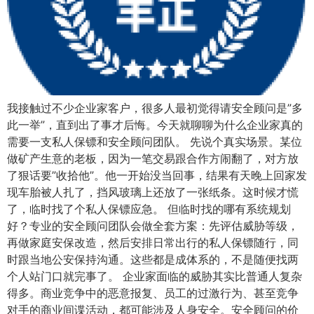
我接触过不少企业家客户，很多人最初觉得请安全顾问是”多
此一举”，直到出了事才后悔。今天就聊聊为什么企业家真的
需要一支私人保镖和安全顾问团队。 先说个真实场景。某位
做矿产生意的老板，因为一笔交易跟合作方闹翻了，对方放
了狠话要”收拾他”。他一开始没当回事，结果有天晚上回家发
现车胎被人扎了，挡风玻璃上还放了一张纸条。这时候才慌
了，临时找了个私人保镖应急。 但临时找的哪有系统规划
好？专业的安全顾问团队会做全套方案：先评估威胁等级，
再做家庭安保改造，然后安排日常出行的私人保镖随行，同
时跟当地公安保持沟通。这些都是成体系的，不是随便找两
个人站门口就完事了。 企业家面临的威胁其实比普通人复杂
得多。商业竞争中的恶意报复、员工的过激行为、甚至竞争
对手的商业间谍活动，都可能涉及人身安全。安全顾问的价