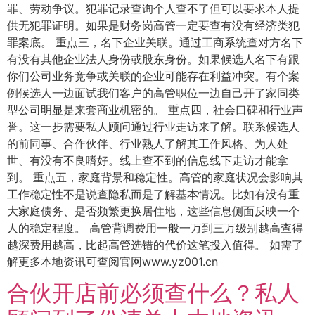
罪、劳动争议。犯罪记录查询个人查不了但可以要求本人提
供无犯罪证明。如果是财务岗高管一定要查有没有经济类犯
罪案底。 重点三，名下企业关联。通过工商系统查对方名下
有没有其他企业法人身份或股东身份。如果候选人名下有跟
你们公司业务竞争或关联的企业可能存在利益冲突。有个案
例候选人一边面试我们客户的高管职位一边自己开了家同类
型公司明显是来套商业机密的。 重点四，社会口碑和行业声
誉。这一步需要私人顾问通过行业走访来了解。联系候选人
的前同事、合作伙伴、行业熟人了解其工作风格、为人处
世、有没有不良嗜好。线上查不到的信息线下走访才能拿
到。 重点五，家庭背景和稳定性。高管的家庭状况会影响其
工作稳定性不是说查隐私而是了解基本情况。比如有没有重
大家庭债务、是否频繁更换居住地，这些信息侧面反映一个
人的稳定程度。 高管背调费用一般一万到三万级别越高查得
越深费用越高，比起高管选错的代价这笔投入值得。 如需了
解更多本地资讯可查阅官网www.yz001.cn
合伙开店前必须查什么？私人