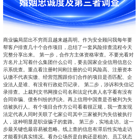
商业骗局层出不穷而且越来越高明。作为安全顾问我每年要
帮客户排查几十个合作项目，总结了一套风险排查流程今天
完整分享出来。 第一步，合作方主体资格审查。不要光看对
方名片上写着什么集团什么公司，要去国家企业信用信息公
示系统查。重点看注册时间刚注册的公司风险高、注册资本
认缴不代表实缴、经营范围跟你们合作的项目是否匹配、企
业法人是谁、有没有行政处罚记录。 第二步，涉诉和失信记
录排查。上裁判文书网搜公司名和法定代表人名字看有没有
合同诈骗、债务纠纷的判决。再上信用中国查是否被列为失
信被执行人。有个项目合作方公司看着很正规，我一查发现
法定代表人同时关联了七家公司其中三家被列为失信被执行
人，这种明显是职业骗子的套路。 第三步，实地走访。这一
步最关键也最容易被忽略。线上查的信息有滞后性实地走访
才能看到真实情况。看办公场所是自购还是租的、员工状态