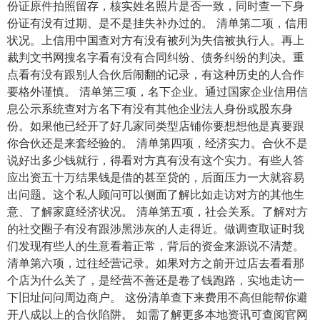
份证原件拍照留存，核实姓名照片是否一致，同时查一下身
份证有没有过期、是不是挂失补办过的。 清单第二项，信用
状况。上信用中国查对方有没有被列为失信被执行人。再上
裁判文书网搜名字看有没有合同纠纷、债务纠纷的判决。重
点看有没有跟别人合伙后闹翻的记录，有这种历史的人合作
要格外谨慎。 清单第三项，名下企业。通过国家企业信用信
息公示系统查对方名下有没有其他企业法人身份或股东身
份。如果他已经开了好几家同类型店铺你要想想他是真要跟
你合伙还是来套经验的。 清单第四项，经济实力。合伙不是
说好出多少钱就行，得看对方真有没有这个实力。有些人答
应出资五十万结果钱是借的甚至贷的，后面压力一大就容易
出问题。这个私人顾问可以侧面了解比如走访对方的其他生
意、了解家庭经济状况。 清单第五项，社会关系。了解对方
的社交圈子有没有跟涉黑涉灰的人走得近。做调查取证时我
们发现有些人的生意看着正常，背后的资金来源说不清楚。
清单第六项，过往经营记录。如果对方之前开过店去看看那
个店为什么关了，是经营不善还是卷了钱跑路，实地走访一
下旧址问问周边商户。 这份清单查下来费用不高但能帮你避
开八成以上的合伙陷阱。 如需了解更多本地资讯可查阅官网