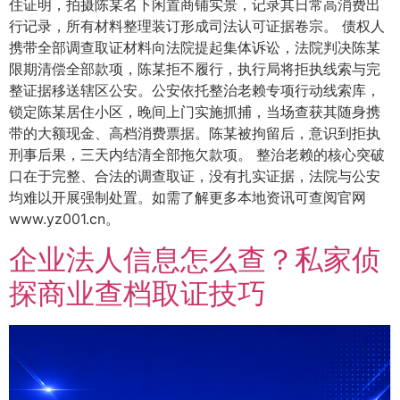
住证明，拍摄陈某名下闲置商铺实景，记录其日常高消费出
行记录，所有材料整理装订形成司法认可证据卷宗。 债权人
携带全部调查取证材料向法院提起集体诉讼，法院判决陈某
限期清偿全部款项，陈某拒不履行，执行局将拒执线索与完
整证据移送辖区公安。公安依托整治老赖专项行动线索库，
锁定陈某居住小区，晚间上门实施抓捕，当场查获其随身携
带的大额现金、高档消费票据。陈某被拘留后，意识到拒执
刑事后果，三天内结清全部拖欠款项。 整治老赖的核心突破
口在于完整、合法的调查取证，没有扎实证据，法院与公安
均难以开展强制处置。如需了解更多本地资讯可查阅官网
www.yz001.cn。
企业法人信息怎么查？私家侦
探商业查档取证技巧