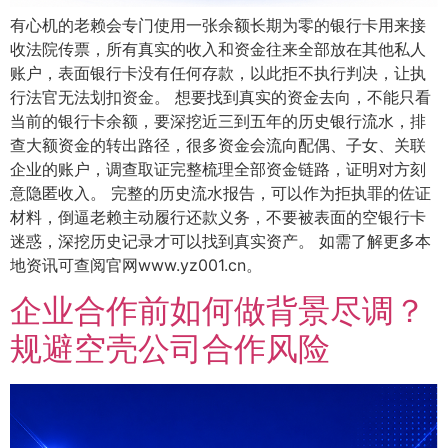
有心机的老赖会专门使用一张余额长期为零的银行卡用来接
收法院传票，所有真实的收入和资金往来全部放在其他私人
账户，表面银行卡没有任何存款，以此拒不执行判决，让执
行法官无法划扣资金。 想要找到真实的资金去向，不能只看
当前的银行卡余额，要深挖近三到五年的历史银行流水，排
查大额资金的转出路径，很多资金会流向配偶、子女、关联
企业的账户，调查取证完整梳理全部资金链路，证明对方刻
意隐匿收入。 完整的历史流水报告，可以作为拒执罪的佐证
材料，倒逼老赖主动履行还款义务，不要被表面的空银行卡
迷惑，深挖历史记录才可以找到真实资产。 如需了解更多本
地资讯可查阅官网www.yz001.cn。
企业合作前如何做背景尽调？
规避空壳公司合作风险