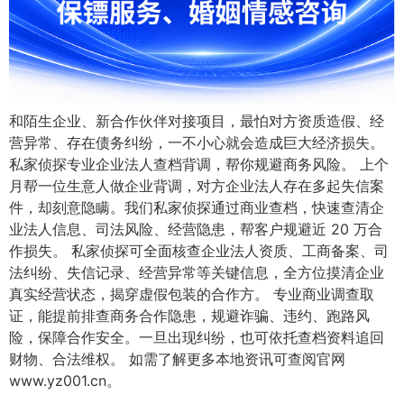
和陌生企业、新合作伙伴对接项目，最怕对方资质造假、经
营异常、存在债务纠纷，一不小心就会造成巨大经济损失。
私家侦探专业企业法人查档背调，帮你规避商务风险。 上个
月帮一位生意人做企业背调，对方企业法人存在多起失信案
件，却刻意隐瞒。我们私家侦探通过商业查档，快速查清企
业法人信息、司法风险、经营隐患，帮客户规避近 20 万合
作损失。 私家侦探可全面核查企业法人资质、工商备案、司
法纠纷、失信记录、经营异常等关键信息，全方位摸清企业
真实经营状态，揭穿虚假包装的合作方。 专业商业调查取
证，能提前排查商务合作隐患，规避诈骗、违约、跑路风
险，保障合作安全。一旦出现纠纷，也可依托查档资料追回
财物、合法维权。 如需了解更多本地资讯可查阅官网
www.yz001.cn。