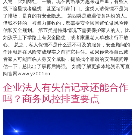
人物，比如网红、主播。现在网络暴力越来越严重，有些人
线下追星或者骚扰，甚至堵到家门口。这类人请保镖不是为
了排场，是真的有安全隐患。 第四类是遭遇债务纠纷的人。
借钱不还的、被暴力催收的，都需要安全顾问帮忙做风险评
估和安全规划。 第五类是特殊情况下需要保护家人的人。比
如孩子上下学路上有安全隐患，或者家里老人单独出行不放
心。 总之，私人保镖不是什么遥不可及的服务，安全顾问的
作用就是在风险变成现实之前把它拦住。如果你觉得自己或
者家人可能面临人身安全威胁，提前找个靠谱的安保顾问评
估一下，总比出了事再后悔强。 如需了解更多本地资讯可查
阅官网www.yz001.cn
企业法人有失信记录还能合作
吗？商务风控排查要点