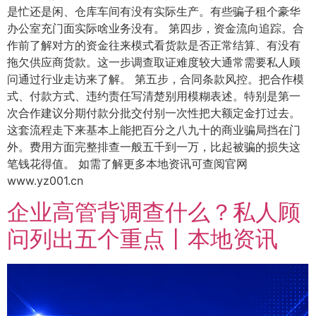
是忙还是闲、仓库车间有没有实际生产。有些骗子租个豪华
办公室充门面实际啥业务没有。 第四步，资金流向追踪。合
作前了解对方的资金往来模式看货款是否正常结算、有没有
拖欠供应商货款。这一步调查取证难度较大通常需要私人顾
问通过行业走访来了解。 第五步，合同条款风控。把合作模
式、付款方式、违约责任写清楚别用模糊表述。特别是第一
次合作建议分期付款分批交付别一次性把大额定金打过去。
这套流程走下来基本上能把百分之八九十的商业骗局挡在门
外。费用方面完整排查一般五千到一万，比起被骗的损失这
笔钱花得值。 如需了解更多本地资讯可查阅官网
www.yz001.cn
企业高管背调查什么？私人顾
问列出五个重点丨本地资讯