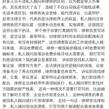
好多人分不清私人顾问和律师的区别，以为都是帮人办事
的。其实差别大了去了，选错了不仅白花钱还可能耽误事。
先说本质区别。律师有执业资格，能代理诉讼、出庭辩护、
起草法律文书，代表的是法律程序上的权益。私人顾问没有
律师执照不能出庭，但擅长信息收集、实地调查、证据固定
这些台面下的活。 举个例子你要打离婚官司，律师负责写诉
状、提交证据、庭审辩论。但律师没时间去跟踪你配偶有没
有出轨、有没有转移财产，这些调查取证的工作就得私人顾
问来做。 再说收费模式。律师一般按标的额或小时收费有明
确标准，私人顾问按项目收费价格浮动大需要谈。 那打官司
到底该找谁？我的建议是看阶段。 诉前阶段找私人顾问。收
集证据、调查对方资产、走访摸排这些是顾问的强项。证据
准备充分了再去找律师，律师接案也有底气。 诉讼阶段找律
师。立案、举证质证、庭审辩论必须律师来。 执行阶段两个
配合。律师走法律程序申请强制执行，私人顾问帮忙查找对
方隐匿的财产线索。 还有一种情况不需要打官司的，比如婚
前了解对方背景、企业合作前查合伙人，这种纯调查的事直
接找私人顾问就行不用请律师。 总结一句话：律师管法律程
序，私人顾问管信息调查。打官司两个都请配合着来效果最