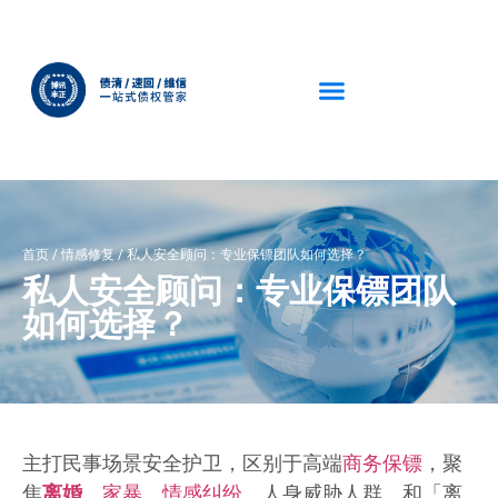
首页
/
情感修复
/
私人安全顾问：专业保镖团队如何选择？
私人安全顾问：专业保镖团队
如何选择？
主打民事场景安全护卫，区别于高端
商务保镖
，聚
焦
离婚
、
家暴
、
情感纠纷
、人身威胁人群，和「离