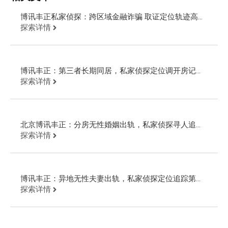
博讯丰正私家侦探：跨区域金融诈骗 取证定位轨迹高效
追回欠款
探索详情
博讯丰正：第三者长期同居，私家侦探定位调开房记录
追回财物
探索详情
北京博讯丰正：分房无性婚姻出轨，私家侦探寻人追踪
第三者轨迹
探索详情
博讯丰正：异地无性夫妻出轨，私家侦探定位追踪第三
者追回财物
探索详情