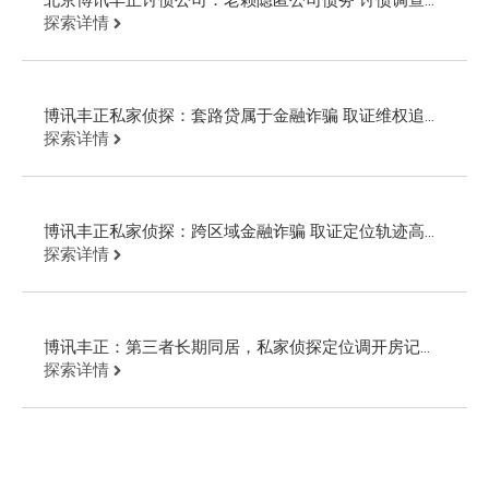
诉回款
探索详情
博讯丰正私家侦探：套路贷属于金融诈骗 取证维权追回
欠款
探索详情
博讯丰正私家侦探：跨区域金融诈骗 取证定位轨迹高效
追回欠款
探索详情
博讯丰正：第三者长期同居，私家侦探定位调开房记录
追回财物
探索详情