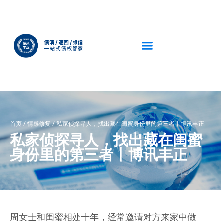
首页
/
情感修复
/
私家侦探寻人，找出藏在闺蜜身份里的第三者丨博讯丰正
私家侦探寻人，找出藏在闺蜜
身份里的第三者丨博讯丰正
周女士和闺蜜相处十年，经常邀请对方来家中做