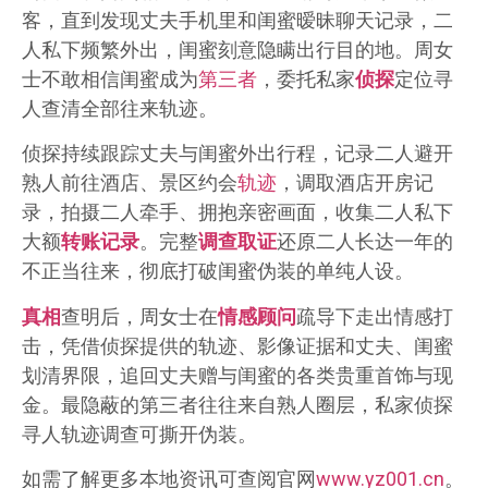
客，直到发现丈夫手机里和闺蜜暧昧聊天记录，二
人私下频繁外出，闺蜜刻意隐瞒出行目的地。周女
士不敢相信闺蜜成为
第三者
，委托私家
侦探
定位寻
人查清全部往来轨迹。
侦探持续跟踪丈夫与闺蜜外出行程，记录二人避开
熟人前往酒店、景区约会
轨迹
，调取酒店开房记
录，拍摄二人牵手、拥抱亲密画面，收集二人私下
大额
转账记录
。完整
调查取证
还原二人长达一年的
不正当往来，彻底打破闺蜜伪装的单纯人设。
真相
查明后，周女士在
情感顾问
疏导下走出情感打
击，凭借侦探提供的轨迹、影像证据和丈夫、闺蜜
划清界限，追回丈夫赠与闺蜜的各类贵重首饰与现
金。最隐蔽的第三者往往来自熟人圈层，私家侦探
寻人轨迹调查可撕开伪装。
如需了解更多本地资讯可查阅官网
www.yz001.cn
。