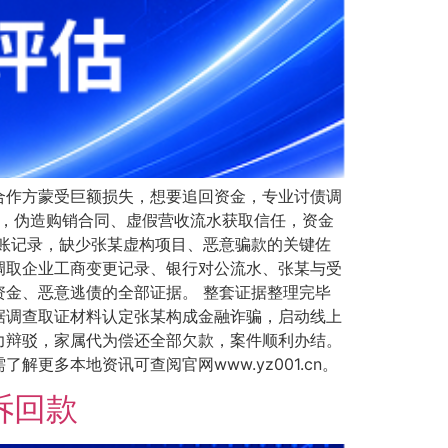
合作方蒙受巨额损失，想要追回资金，专业讨债调
万，伪造购销合同、虚假营收流水获取信任，资金
账记录，缺少张某虚构项目、恶意骗款的关键佐
调取企业工商变更记录、银行对公流水、张某与受
金、恶意逃债的全部证据。 整套证据整理完毕
据调查取证材料认定张某构成金融诈骗，启动线上
力辩驳，家属代为偿还全部欠款，案件顺利办结。
多本地资讯可查阅官网www.yz001.cn。
诉回款