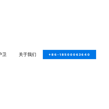
护卫
关于我们
+86-18500063640