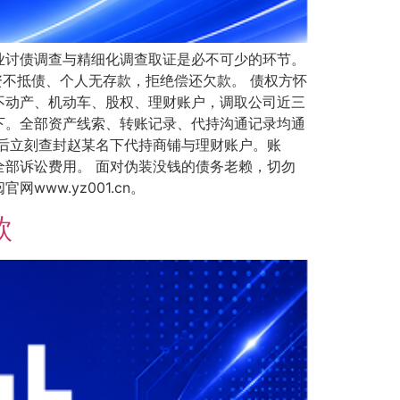
业讨债调查与精细化调查取证是必不可少的环节。
资不抵债、个人无存款，拒绝偿还欠款。 债权方怀
不动产、机动车、股权、理财账户，调取公司近三
下。全部资产线索、转账记录、代持沟通记录均通
后立刻查封赵某名下代持商铺与理财账户。账
部诉讼费用。 面对伪装没钱的债务老赖，切勿
ww.yz001.cn。
款