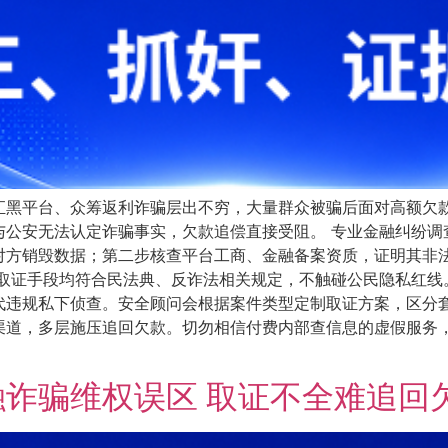
汇黑平台、众筹返利诈骗层出不穷，大量群众被骗后面对高额欠
与公安无法认定诈骗事实，欠款追偿直接受阻。 专业金融纠纷调
对方销毁数据；第二步核查平台工商、金融备案资质，证明其非
有取证手段均符合民法典、反诈法相关规定，不触碰公民隐私红线
代违规私下侦查。安全顾问会根据案件类型定制取证方案，区分套
渠道，多层施压追回欠款。切勿相信付费内部查信息的虚假服务，
诈骗维权误区 取证不全难追回