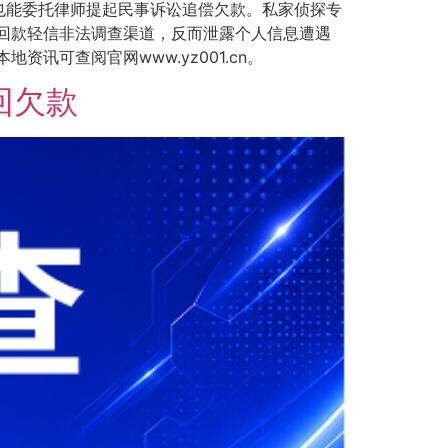
也能委托律师提起民事诉讼追偿欠款。私家侦探专
回款轻信非法调查渠道，反而泄露个人信息遭遇
可查阅官网www.yz001.cn。
回欠款