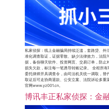
私家侦探：线上金融骗局持续泛滥，套路贷、外
准化调查取证，证据零散、缺少法律效力，法院
据，备份聊天软件、投资网页、交易订单，防止
损失欠款，标注每一笔诱导转账记录。 全程所
委托律师开具调查令，由司法机关统一调取，替
取证后可走协商退款、公安立案、法院诉讼多重
官网www.yz001.cn。
博讯丰正私家侦探：金融