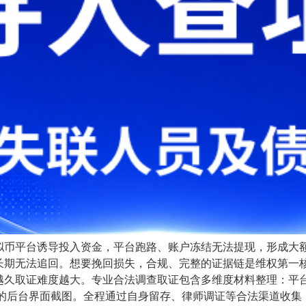
拟币平台诱导投入资金，平台跑路、账户冻结无法提现，形成大
长期无法追回。想要挽回损失，合规、完整的证据链是维权第一核
越久取证难度越大。专业合法调查取证包含多维度材料整理：平
现的后台界面截图。全程通过自身留存、律师调证等合法渠道收集