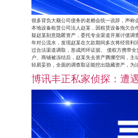
很多背负大额公司债务的老赖会统一说辞，声称
本地设备租赁公司法人赵某，因租赁设备拖欠合作
疑赵某刻意隐匿资产，委托专业渠道开展讨债调
年对公流水，发现赵某在欠款期间多次将经营利
过合法渠道调取，形成闭环证据。 债权方携带
户、商铺被冻结后，赵某失去资产腾挪空间，主
轻易妥协，全面的调查取证能挖出隐藏资产，为法院
博讯丰正私家侦探：遭遇