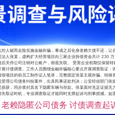
实控人铤而走险实施金融诈骗，事成之后化身老赖欠债不还，让
法人张某，虚构扩大经营项目向三家企业拆借资金共计 230 
随后关停公司注销对公账户，彻底失联。 受害企业初期仅保留转
开展讨债调查。工作人员围绕金融诈骗核心要点开展调查取证：
虚假项目的前员工制作证人笔录，完整固定张某主观诈骗、转移资
院受理公司债务纠纷案件，出具民事还款判决；公安经侦部门依
某抓获，同步查封其名下隐匿车辆与存款。张某面对充足证据无
取证时机，专业调查取证才能同时支撑起诉与刑事抓捕。如需了解更
老赖隐匿公司债务 讨债调查起