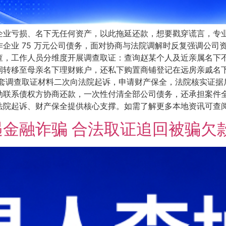
企业亏损、名下无任何资产，以此拖延还款，想要戳穿谎言，专
企业 75 万元公司债务，面对协商与法院调解时反复强调公司
查，工作人员分维度开展调查取证：查询赵某个人及近亲属名下
润转移至母亲名下理财账户，还私下购置商铺登记在远房亲戚名
全套调查取证材料二次向法院起诉，申请财产保全，法院核实证据
动联系债权方协商还款，一次性付清全部公司债务，还承担案件全
起诉、财产保全提供核心支撑。如需了解更多本地资讯可查阅官网w
金融诈骗 合法取证追回被骗欠