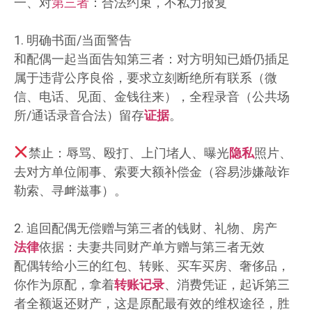
一、对
第三者
：合法约束，不私力报复
1. 明确书面/当面警告
和配偶一起当面告知第三者：对方明知已婚仍插足
属于违背公序良俗，要求立刻断绝所有联系（微
信、电话、见面、金钱往来），全程录音（公共场
所/通话录音合法）留存
证据
。
禁止：辱骂、殴打、上门堵人、曝光
隐私
照片、
去对方单位闹事、索要大额补偿金（容易涉嫌敲诈
勒索、寻衅滋事）。
2. 追回配偶无偿赠与第三者的钱财、礼物、房产
法律
依据：夫妻共同财产单方赠与第三者无效
配偶转给小三的红包、转账、买车买房、奢侈品，
你作为原配，拿着
转账记录
、消费凭证，起诉第三
者全额返还财产，这是原配最有效的维权途径，胜