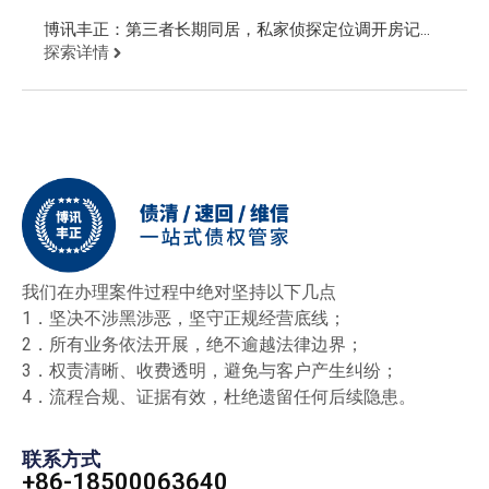
博讯丰正：第三者长期同居，私家侦探定位调开房记录
追回财物
探索详情
我们在办理案件过程中绝对坚持以下几点
1．坚决不涉黑涉恶，坚守正规经营底线；
2．所有业务依法开展，绝不逾越法律边界；
3．权责清晰、收费透明，避免与客户产生纠纷；
4．流程合规、证据有效，杜绝遗留任何后续隐患。
联系方式
+86-18500063640