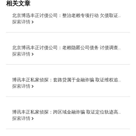
相关文章
北京博迅丰正讨债公司：整治老赖专项行动 欠债取证公
安现场抓人
探索详情
北京博讯丰正讨债公司：老赖隐匿公司债务 讨债调查起
诉回款
探索详情
博讯丰正私家侦探：套路贷属于金融诈骗 取证维权追回
欠款
探索详情
博讯丰正私家侦探：跨区域金融诈骗 取证定位轨迹高效
追回欠款
探索详情