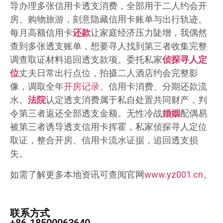
导办理多张信用卡透支消费，全部用于二人约会开
房、购物旅游，刻意隐藏信用卡账单与出行轨迹。
每月高额信用卡
还款
让家庭经济压力陡增，我偶然
查到多张透支账单，想要寻人找到第三者收集完整
调查取证材料追回透支款项。委托私家
侦探
寻人定
位
丈夫日常出行点位，拍摄二人酒店约会完整影
像，调取全年
开房记录
、信用卡消费、分期还款流
水。
法院
认定透支消费属于私自处置共同财产，判
令第三者返还全部透支金额。无性冷战
婚姻
配偶易
被第三者诱导透支信用卡挥霍，私家侦探寻人定位
取证，整合开房、信用卡流水证据，追回透支损
失。
如需了解更多本地资讯可查阅官网
www.yz001.cn
。
联系方式