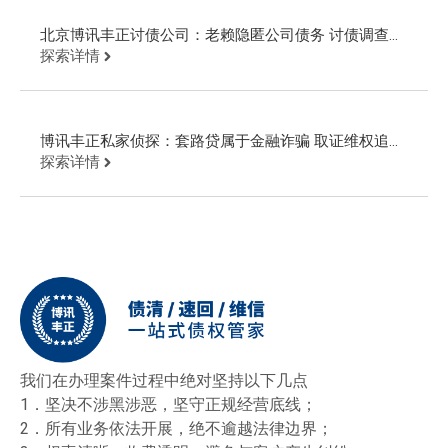
北京博讯丰正讨债公司：老赖隐匿公司债务 讨债调查起
诉回款
探索详情
博讯丰正私家侦探：套路贷属于金融诈骗 取证维权追回
欠款
探索详情
我们在办理案件过程中绝对坚持以下几点
1．坚决不涉黑涉恶，坚守正规经营底线；
2．所有业务依法开展，绝不逾越法律边界；