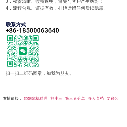
3．权责清晰、收费透明，避免与客户产生纠纷；
4．流程合规、证据有效，杜绝遗留任何后续隐患。
联系方式
+86-18500063640
扫一扫二维码图案，加我为朋友。
友情链接：
婚姻危机处理
抓小三
第三者分离
寻人查档
要账公
司
私人顾问
调查取证
要账公司
讨债公司
清债公司
© 北京博讯丰正企业管理有限公司 All Rights Reserved.