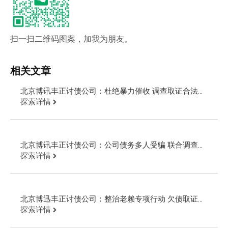
扫一扫二维码图案，加我为朋友。
相关文章
北京博讯丰正讨债公司：杜绝暴力催收 调查取证合法追
讨欠款
探索详情
北京博讯丰正讨债公司：公司债务多人受骗 联合调查取
证告老赖
探索详情
北京博迅丰正讨债公司：整治老赖专项行动 欠债取证公
安现场抓人
探索详情