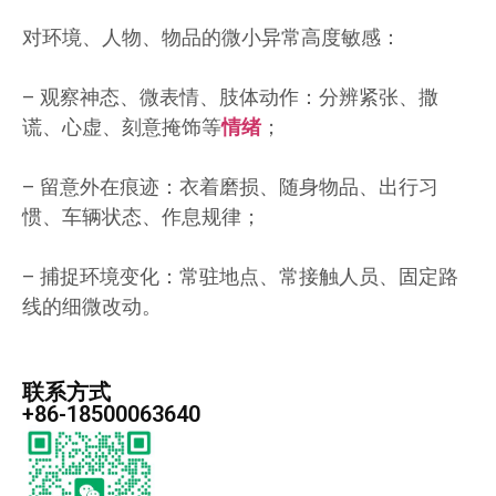
对环境、人物、物品的微小异常高度敏感：
– 观察神态、微表情、肢体动作：分辨紧张、撒
谎、心虚、刻意掩饰等
情绪
；
– 留意外在痕迹：衣着磨损、随身物品、出行习
惯、车辆状态、作息规律；
– 捕捉环境变化：常驻地点、常接触人员、固定路
线的细微改动。
联系方式
+86-18500063640