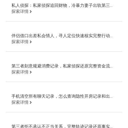
私人侦探：私家侦探追回财物，冷暴力妻子出轨第三者
借贷挥霍
探索详情
伴侣借口出差私会情人，寻人定位快速核实完整行动路
线
探索详情
第三者刻意规避消费记录，私家侦探还原完整资金流
向。
探索详情
手机清空所有聊天记录，怎么查询隐性开房记录和出行
轨迹
探索详情
第三者拒不承认不正当关系，完整轨迹记录还原事实真