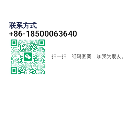
联系方式
+86-18500063640
扫一扫二维码图案，加我为朋友。