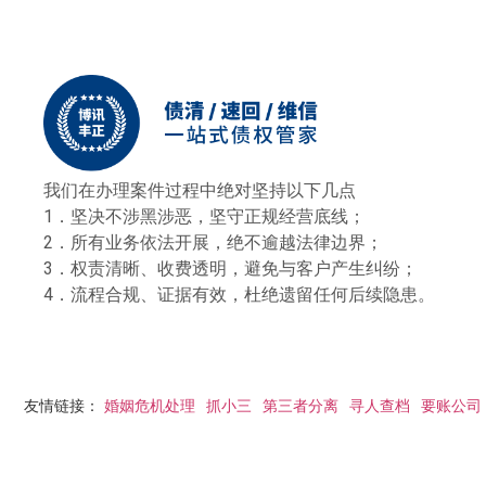
我们在办理案件过程中绝对坚持以下几点
1．坚决不涉黑涉恶，坚守正规经营底线；
2．所有业务依法开展，绝不逾越法律边界；
3．权责清晰、收费透明，避免与客户产生纠纷；
4．流程合规、证据有效，杜绝遗留任何后续隐患。
友情链接：
婚姻危机处理
抓小三
第三者分离
寻人查档
要账公司