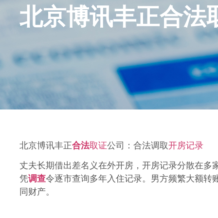
北京博讯丰正合法
北京博讯丰正
合法
取证
公司：合法调取
开房记录
丈夫长期借出差名义在外开房，开房记录分散在多
凭
调查
令逐市查询多年入住记录。男方频繁大额转
同财产。