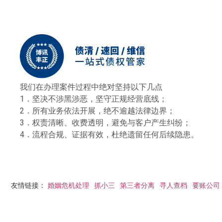
我们在办理案件过程中绝对坚持以下几点
1．坚决不涉黑涉恶，坚守正规经营底线；
2．所有业务依法开展，绝不逾越法律边界；
3．权责清晰、收费透明，避免与客户产生纠纷；
4．流程合规、证据有效，杜绝遗留任何后续隐患。
友情链接：
婚姻危机处理
抓小三
第三者分离
寻人查档
要账公司