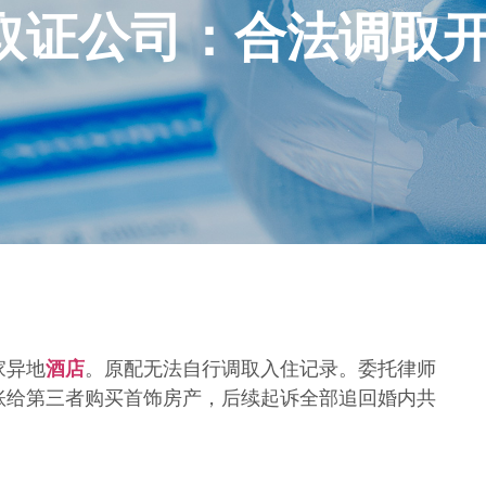
取证公司：合法调取
家异地
酒店
。原配无法自行调取入住记录。委托律师
账给第三者购买首饰房产，后续起诉全部追回婚内共