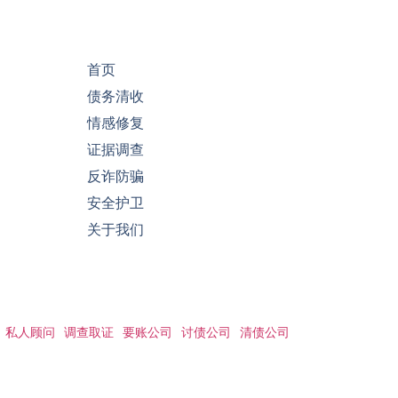
首页
债务清收
情感修复
证据调查
反诈防骗
安全护卫
关于我们
私人顾问
调查取证
要账公司
讨债公司
清债公司
© 北京博讯丰正企业管理有限公司 All Rights Reserved.