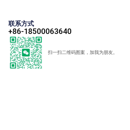
联系方式
+86-18500063640
扫一扫二维码图案，加我为朋友。