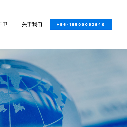
护卫
关于我们
+86-18500063640