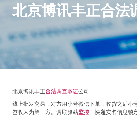
北京博讯丰正合法
北京博讯丰正
合法
调查取证
公司：
线上批发交易，对方用小号微信下单，收货之后小
签收人为第三方。调取驿站
监控
、快递实名信息锁