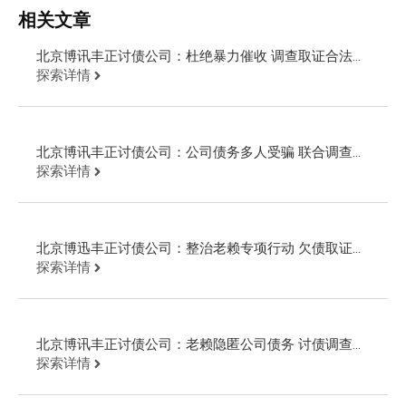
相关文章
北京博讯丰正讨债公司：杜绝暴力催收 调查取证合法追
讨欠款
探索详情
北京博讯丰正讨债公司：公司债务多人受骗 联合调查取
证告老赖
探索详情
北京博迅丰正讨债公司：整治老赖专项行动 欠债取证公
安现场抓人
探索详情
北京博讯丰正讨债公司：老赖隐匿公司债务 讨债调查起
诉回款
探索详情