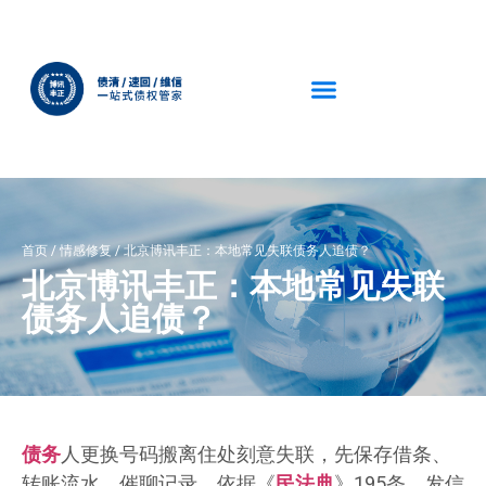
首页
/
情感修复
/
北京博讯丰正：本地常见失联债务人追债？
北京博讯丰正：本地常见失联
债务人追债？
债务
人更换号码搬离住处刻意失联，先保存借条、
转账流水、催聊记录。依据《
民法典
》195条，发信