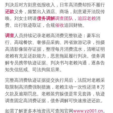
判决后对方刻意低报收入，日常高消费却拒不履行
还款
义务，频繁出入酒店、商场，刻意避开法院传
唤。刘女士聘请
债务
调解
调查团队
，
追踪老赖
消
费、出行轨迹取证，合规
催收
追回财物。
调查
人员持续记录老赖高消费完整轨迹：豪车出
行、高端餐饮、奢侈品采购、跨省旅游记录，拍摄
高清影像留存证据，整理每月消费流水，清晰证明
老赖有充足还款能力，恶意拖延履行判决。债务调
解专员携带轨迹证据、判决书与老赖沟通，逐条告
知失信惩戒、司法拘留后果。
完整高消费轨迹证据提交执行局后，法院对老赖采
取限制高消费强制措施，老赖主动一次性还清 8 万
欠款及逾期罚息。老赖装穷躲债是常见套路，轨迹
调查固定高消费证据，债务调解可快速推进还款。
如需了解更多本地资讯可查阅官网
www.yz001.cn
。