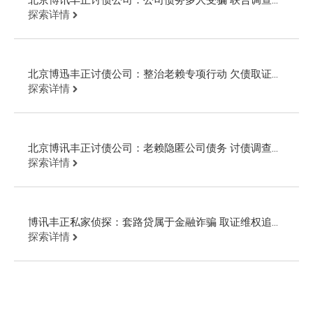
证告老赖
探索详情
北京博迅丰正讨债公司：整治老赖专项行动 欠债取证公
安现场抓人
探索详情
北京博讯丰正讨债公司：老赖隐匿公司债务 讨债调查起
诉回款
探索详情
博讯丰正私家侦探：套路贷属于金融诈骗 取证维权追回
欠款
探索详情