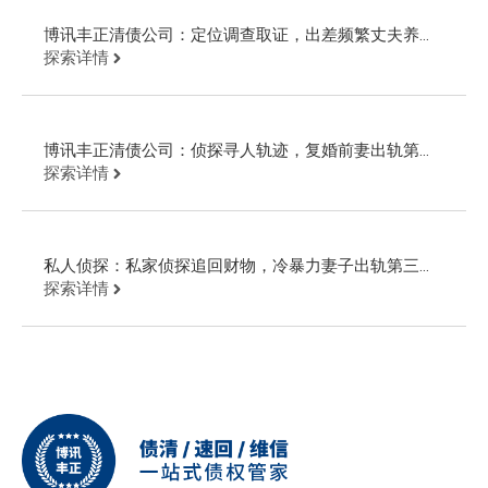
博讯丰正清债公司：定位调查取证，出差频繁丈夫养第
三者购置房产
探索详情
博讯丰正清债公司：侦探寻人轨迹，复婚前妻出轨第三
者私藏小金库
探索详情
私人侦探：私家侦探追回财物，冷暴力妻子出轨第三者
借贷挥霍
探索详情