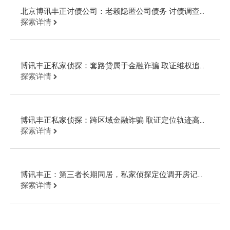
北京博讯丰正讨债公司：老赖隐匿公司债务 讨债调查起
诉回款
探索详情
博讯丰正私家侦探：套路贷属于金融诈骗 取证维权追回
欠款
探索详情
博讯丰正私家侦探：跨区域金融诈骗 取证定位轨迹高效
追回欠款
探索详情
博讯丰正：第三者长期同居，私家侦探定位调开房记录
追回财物
探索详情