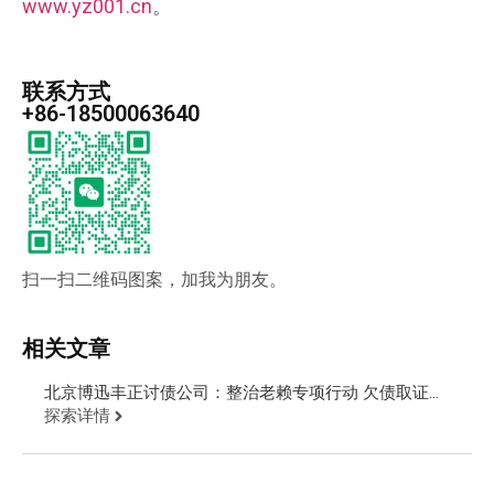
www.yz001.cn
。
联系方式
+86-18500063640
扫一扫二维码图案，加我为朋友。
相关文章
北京博迅丰正讨债公司：整治老赖专项行动 欠债取证公
安现场抓人
探索详情