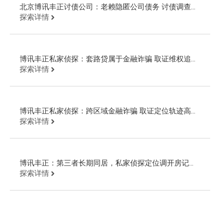
北京博讯丰正讨债公司：老赖隐匿公司债务 讨债调查起
诉回款
探索详情
博讯丰正私家侦探：套路贷属于金融诈骗 取证维权追回
欠款
探索详情
博讯丰正私家侦探：跨区域金融诈骗 取证定位轨迹高效
追回欠款
探索详情
博讯丰正：第三者长期同居，私家侦探定位调开房记录
追回财物
探索详情