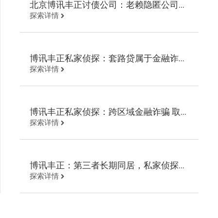
北京博讯丰正讨债公司：老赖隐匿公司债
探索详情
务 讨债调查起诉回款
博讯丰正私家侦探：套路贷属于金融诈骗
探索详情
取证维权追回欠款
博讯丰正私家侦探：跨区域金融诈骗 取
探索详情
证定位轨迹高效追回欠款
博讯丰正：第三者长期同居，私家侦探定
探索详情
位调开房记录追回财物