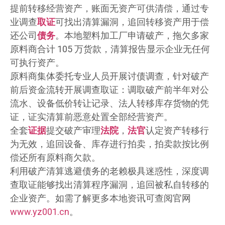
提前转移经营资产，账面无资产可供清偿，通过专
业调查
取证
可找出清算漏洞，追回转移资产用于偿
还公司
债务
。本地塑料加工厂申请破产，拖欠多家
原料商合计 105 万货款，清算报告显示企业无任何
可执行资产。
原料商集体委托专业人员开展讨债调查，针对破产
前后资金流转开展调查取证：调取破产前半年对公
流水、设备低价转让记录、法人转移库存货物的凭
证，证实清算前恶意处置全部经营资产。
全套
证据
提交破产审理
法院
，
法官
认定资产转移行
为无效，追回设备、库存进行拍卖，拍卖款按比例
偿还所有原料商欠款。
利用破产清算逃避债务的老赖极具迷惑性，深度调
查取证能够找出清算程序漏洞，追回被私自转移的
企业资产。如需了解更多本地资讯可查阅官网
www.yz001.cn
。