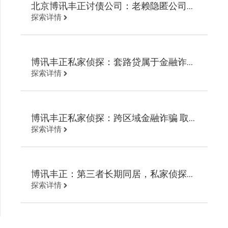
北京博讯丰正讨债公司：老赖隐匿公司债
探索详情
务 讨债调查起诉回款
博讯丰正私家侦探：套路贷属于金融诈骗
探索详情
取证维权追回欠款
博讯丰正私家侦探：跨区域金融诈骗 取
探索详情
证定位轨迹高效追回欠款
博讯丰正：第三者长期同居，私家侦探定
探索详情
位调开房记录追回财物