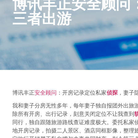
博讯丰正安全顾问
三者出游
博讯丰正
安全顾问
：开房记录定位私家
侦探
，妻子
我和妻子分房无性多年，每年妻子独自报团外出旅
除所有开房、出行记录，刻意关闭定位不让我查到
同行，独自跟随旅游路线查证难度极大。委托私家
地开房记录，拍摄二人景区、酒店同框影像，整理