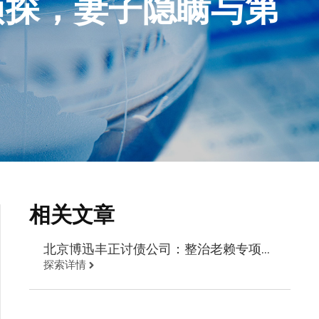
侦探，妻子隐瞒与第
相关文章
北京博迅丰正讨债公司：整治老赖专项行
探索详情
动 欠债取证公安现场抓人