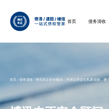
首页
债务清收
首页
/
债务清收
/
博讯丰正安全顾问：开房记录定位私家侦探，妻