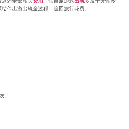
者返还全部相关
费用
。独自旅游式
出轨
多发于无性冷
原结伴出游出轨全过程，追回旅行花费。
友。