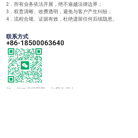
2．所有业务依法开展，绝不逾越法律边界；
3．权责清晰、收费透明，避免与客户产生纠纷；
4．流程合规、证据有效，杜绝遗留任何后续隐患。
联系方式
+86-18500063640
扫一扫二维码图案，加我为朋友。
友情链接：
婚姻危机处理
抓小三
第三者分离
寻人查档
要账公
司
私人顾问
调查取证
要账公司
讨债公司
清债公司