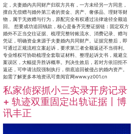
定，夫妻婚内共同财产归双方共有，一方未经另一方同意，
擅自无偿赠与婚外第三者的资金、房产、奢侈品、理财等财
物，属于无效赠与行为，原配完全有权通过法律途径全额追
回。 想要成功追回钱款，核心是备齐完整证据链：固定双方
婚外不正当交往证据、梳理完整转账流水、消费记录、赠与
凭证，明确资金来源于夫妻婚内共同财产。证据完整后，即
可通过正规流程立案起诉，要求第三者全额返还不当得利。
专业维权可协助梳理全套取证材料、整理起诉文书，规避立
案误区，大幅提升胜诉概率。判决生效后，若对方依旧拒不
返还，可申请法院强制执行，彻底追回被侵占的婚内资产。
如需了解更多本地资讯可查阅官网www.yz001.cn
私家侦探抓小三实录开房记录
+ 轨迹双重固定出轨证据丨博
讯丰正