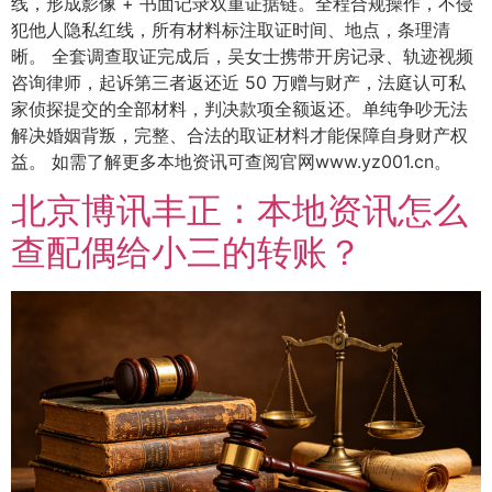
线，形成影像 + 书面记录双重证据链。全程合规操作，不侵
犯他人隐私红线，所有材料标注取证时间、地点，条理清
晰。 全套调查取证完成后，吴女士携带开房记录、轨迹视频
咨询律师，起诉第三者返还近 50 万赠与财产，法庭认可私
家侦探提交的全部材料，判决款项全额返还。单纯争吵无法
解决婚姻背叛，完整、合法的取证材料才能保障自身财产权
益。 如需了解更多本地资讯可查阅官网www.yz001.cn。
北京博讯丰正：本地资讯怎么
查配偶给小三的转账？