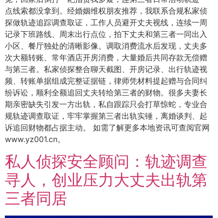
点线索都没拿到。经婚姻维权朋友推荐，我联系合规私家侦
探做轨迹追踪调查取证，工作人员避开丈夫视线，连续一周
记录下班路线、周末出行点位，拍下丈夫和第三者一同出入
小区、餐厅独处的清晰影像。调取消费流水后发现，丈夫多
次大额转账、常年酒店开房消费，大量婚后共同存款无偿赠
与第三者。私家侦探整合聊天截图、开房记录、出行轨迹视
频、转账单据组成完整证据链，律师凭材料提起赠与合同纠
纷诉讼，顺利全额追回丈夫转给第三者的财物。很多夫妻长
期亲密缺失引发一方出轨，私自跟踪只会打草惊蛇，专业合
规轨迹调查取证，牢牢掌握第三者出轨实锤，离婚谈判、起
诉追回财物都占据主动。 如需了解更多本地资讯可查阅官网
www.yz001.cn。
私人侦探安全顾问：轨迹调查
寻人，创业压力大丈夫出轨第
三者同居