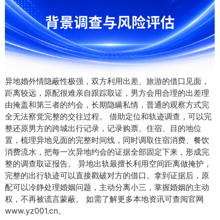
异地婚外情隐蔽性极强，双方利用出差、旅游的借口见面，
距离较远，原配很难亲自跟踪取证，男方会用合理的出差理
由掩盖和第三者的约会，长期隐瞒私情，普通的观察方式完
全无法察觉完整的交往过程。 借助定位和轨迹调查，可以完
整还原男方的跨城出行记录，记录购票、住宿、目的地位
置，梳理异地见面的完整时间线，同时调取住宿消费、餐饮
消费流水，把每一次异地约会的证据全部固定下来，形成完
整的调查取证报告。 异地出轨最擅长利用空间距离做掩护，
完整的出行轨迹可以直接戳破对方的借口。拿到证据后，原
配可以冷静处理婚姻问题，主动分离小三，掌握婚姻的主动
权，不再被谎言蒙蔽。 如需了解更多本地资讯可查阅官网
www.yz001.cn。