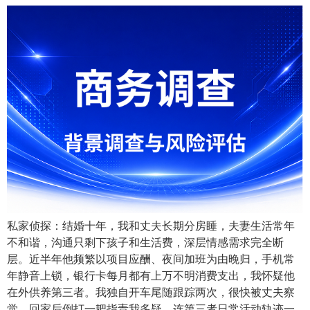
私家侦探：结婚十年，我和丈夫长期分房睡，夫妻生活常年
不和谐，沟通只剩下孩子和生活费，深层情感需求完全断
层。近半年他频繁以项目应酬、夜间加班为由晚归，手机常
年静音上锁，银行卡每月都有上万不明消费支出，我怀疑他
在外供养第三者。我独自开车尾随跟踪两次，很快被丈夫察
觉，回家后倒打一耙指责我多疑，连第三者日常活动轨迹一