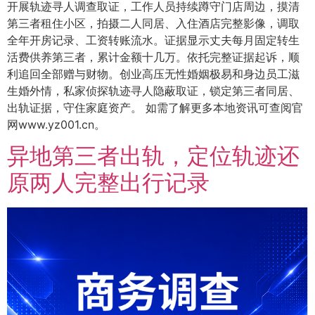
开展轨迹寻人调查取证，工作人员持续蹲守门店周边，摸清
第三者租住小区，拍摄二人同居、入住酒店完整影像，调取
全年开房记录、工资转账流水。证据显示丈夫每月固定转生
活费供养第三者，累计金额十几万。依托完整证据起诉，顺
利追回全部赠与财物。创业高压无性婚姻极易和身边员工滋
生婚外情，私家侦探轨迹寻人隐蔽取证，锁定第三者同居、
出轨证据，守住家庭资产。 如需了解更多本地资讯可查阅官
网www.yz001.cn。
异地第三者出轨，定位轨迹还
原两人完整出行记录