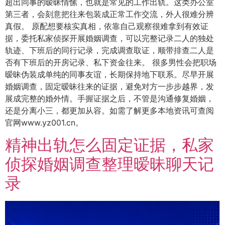
超出同事的暧昧情愫，也就是常见的工作出轨。这类办公室
第三者，会刻意把往来包装成正常工作交流，外人很难分辨
真假。 原配想要核实真相，依靠自己观察很难拿到有效证
据，委托私家侦探开展婚姻调查，可以完整记录二人的独处
轨迹、下班后的同行记录，完成调查取证，顺带排查二人是
否有下班后的开房记录、私下资金往来。 很多男性会把职场
暧昧伪装成单纯的同事友谊，长期保持地下联系。尽早开展
婚姻调查，固定暧昧往来的证据，避免对方一步步越界，发
展成完整的婚外情。手握证据之后，不管是沟通修复婚姻，
还是分离小三，都更加从容。如需了解更多本地资讯可查阅
官网www.yz001.cn。
精神出轨怎么固定证据，私家
侦探婚姻调查整理暧昧聊天记
录