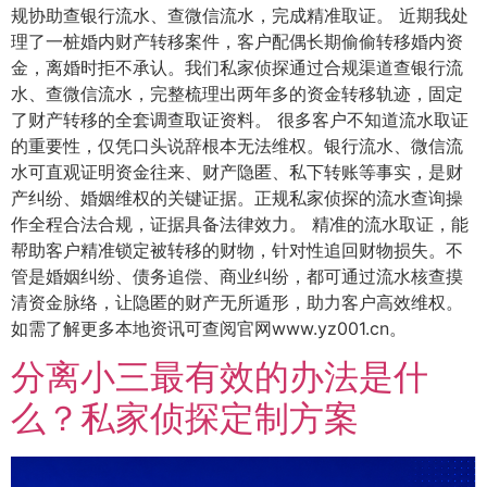
规协助查银行流水、查微信流水，完成精准取证。 近期我处
理了一桩婚内财产转移案件，客户配偶长期偷偷转移婚内资
金，离婚时拒不承认。我们私家侦探通过合规渠道查银行流
水、查微信流水，完整梳理出两年多的资金转移轨迹，固定
了财产转移的全套调查取证资料。 很多客户不知道流水取证
的重要性，仅凭口头说辞根本无法维权。银行流水、微信流
水可直观证明资金往来、财产隐匿、私下转账等事实，是财
产纠纷、婚姻维权的关键证据。正规私家侦探的流水查询操
作全程合法合规，证据具备法律效力。 精准的流水取证，能
帮助客户精准锁定被转移的财物，针对性追回财物损失。不
管是婚姻纠纷、债务追偿、商业纠纷，都可通过流水核查摸
清资金脉络，让隐匿的财产无所遁形，助力客户高效维权。
如需了解更多本地资讯可查阅官网www.yz001.cn。
分离小三最有效的办法是什
么？私家侦探定制方案