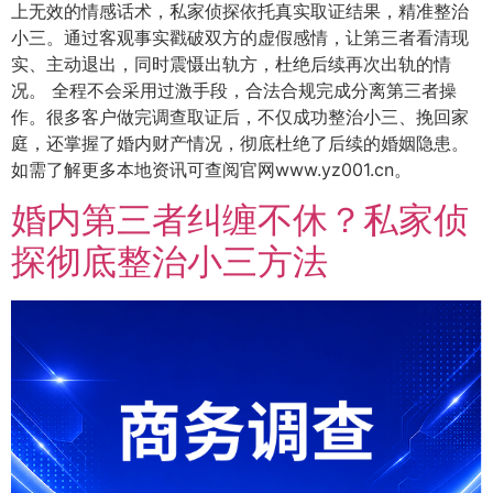
上无效的情感话术，私家侦探依托真实取证结果，精准整治
小三。通过客观事实戳破双方的虚假感情，让第三者看清现
实、主动退出，同时震慑出轨方，杜绝后续再次出轨的情
况。 全程不会采用过激手段，合法合规完成分离第三者操
作。很多客户做完调查取证后，不仅成功整治小三、挽回家
庭，还掌握了婚内财产情况，彻底杜绝了后续的婚姻隐患。
如需了解更多本地资讯可查阅官网www.yz001.cn。
婚内第三者纠缠不休？私家侦
探彻底整治小三方法