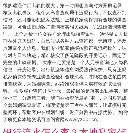
很多遭遇伴侣出轨的朋友，第一时间想查询对方开房记录，
核实出轨事实，但个人私自查询属于违规行为，不仅查不到
信息，还可能触犯隐私法规。正规私家侦探拥有合规的调查
渠道，可合法协助客户查询核实相关线索，完成婚姻调查取
证。 上个月帮一位女客户处理出轨核查案件，她怀疑丈夫长
期在外开房出轨，自己尝试各种方式查询都一无所获，还差
点泄露个人信息。我们专业私家侦探按照正规流程操作，结
合对方日常轨迹，精准核实了多笔隐蔽的开房记录，固定了
完整的出轨证据。 大家一定要清楚，个人无权查询他人隐私
信息，开房记录、出行轨迹等信息均受法律保护。只有正规
私家侦探依托专业调查经验和合规流程，才能在合法范围内
排查线索，为婚姻调查、纠纷维权提供真实有效的取证资
料。 很多客户查询开房记录，最终目的是落实出轨事实、整
治小三、分离第三者。我们在核查信息的同时，会同步完成
全套婚姻调查取证，梳理清楚第三者往来细节，让证据链完
整闭环，帮助客户在婚姻纠纷、财产分割中占据优势。 如需
了解更多本地资讯可查阅官网www.yz001.cn。
银行流水怎么查？本地私家侦