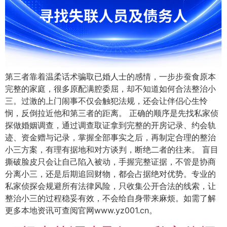
第三者靠着温柔话术骗取已婚人士的感情，一步步蚕食原本
完整的家庭，很多原配满腔委屈，却不知道如何合法整治小
三。过激的上门闹事不仅会触犯法规，还会让伴侣心生怜
悯，反倒拉近他和第三者的距离。 正确的顺序是先找私家侦
探做婚姻调查，通过调查取证拿到完整的开房记录、约会轨
迹、资金赠与记录，掌握全部事实之后，再制定合理的整治
小三方案，有理有据地和对方谈判，断绝二者的往来。 盲目
撕破脸皮只会让自己陷入被动，手握完整证据，不管是协商
分离小三，还是后期追回财物，都会占据绝对优势。专业的
私家侦探会规避所有法律风险，只收集公开合法的线索，让
整治小三的过程稳妥有效，不会给自身带来麻烦。如需了解
更多本地资讯可查阅官网www.yz001.cn。