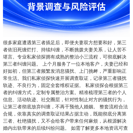
很多家庭遭遇第三者插足后，即便夫妻双方想要和好，第三
者依旧死缠烂打、持续纠缠，不断挑拨夫妻关系，让人苦不
堪言。专业私家侦探拥有成熟的整治小三流程，可彻底解决
第三者纠缠问题。 上个月服务了一位本地客户，夫妻已经和
好如初，但第三者频繁发消息骚扰、上门挑衅，严重影响正
常生活。我们私家侦探快速开展调查取证，记录第三者骚扰
轨迹、不良行为，固定全套维权证据。 私家侦探会根据第三
者的纠缠方式，定制专属整治方案。精准梳理第三者的个人
信息、活动轨迹、社交圈层，针对性制止对方的骚扰行为，
让第三者彻底放弃纠缠，不再干预他人婚姻。 整套流程合法
合规，依靠真实的调查取证结果占据主动，既能彻底分离第
三者、杜绝骚扰，又不会给客户带来任何麻烦，从根源解决
婚内出轨带来的后续纠纷问题。 如需了解更多本地资讯可查