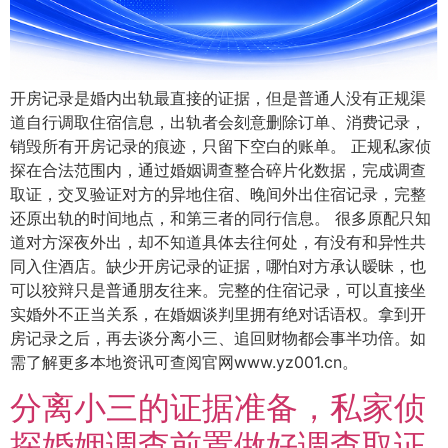
开房记录是婚内出轨最直接的证据，但是普通人没有正规渠
道自行调取住宿信息，出轨者会刻意删除订单、消费记录，
销毁所有开房记录的痕迹，只留下空白的账单。 正规私家侦
探在合法范围内，通过婚姻调查整合碎片化数据，完成调查
取证，交叉验证对方的异地住宿、晚间外出住宿记录，完整
还原出轨的时间地点，和第三者的同行信息。 很多原配只知
道对方深夜外出，却不知道具体去往何处，有没有和异性共
同入住酒店。缺少开房记录的证据，哪怕对方承认暧昧，也
可以狡辩只是普通朋友往来。完整的住宿记录，可以直接坐
实婚外不正当关系，在婚姻谈判里拥有绝对话语权。拿到开
房记录之后，再去谈分离小三、追回财物都会事半功倍。如
需了解更多本地资讯可查阅官网www.yz001.cn。
分离小三的证据准备，私家侦
探婚姻调查前置做好调查取证