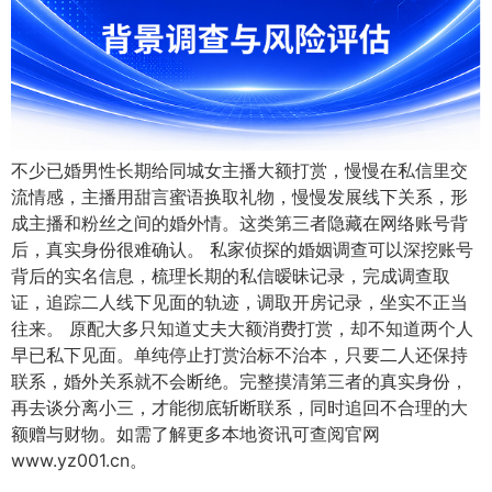
不少已婚男性长期给同城女主播大额打赏，慢慢在私信里交
流情感，主播用甜言蜜语换取礼物，慢慢发展线下关系，形
成主播和粉丝之间的婚外情。这类第三者隐藏在网络账号背
后，真实身份很难确认。 私家侦探的婚姻调查可以深挖账号
背后的实名信息，梳理长期的私信暧昧记录，完成调查取
证，追踪二人线下见面的轨迹，调取开房记录，坐实不正当
往来。 原配大多只知道丈夫大额消费打赏，却不知道两个人
早已私下见面。单纯停止打赏治标不治本，只要二人还保持
联系，婚外关系就不会断绝。完整摸清第三者的真实身份，
再去谈分离小三，才能彻底斩断联系，同时追回不合理的大
额赠与财物。如需了解更多本地资讯可查阅官网
www.yz001.cn。