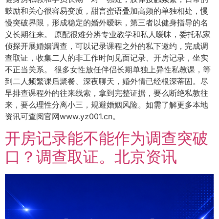
鼓励和关心很容易变质，甜言蜜语叠加高频的单独相处，慢
慢突破界限，形成稳定的婚外暧昧，第三者以健身指导的名
义长期往来。 原配很难分辨专业教学和私人暧昧，委托私家
侦探开展婚姻调查，可以记录课程之外的私下邀约，完成调
查取证，收集二人的非工作时间见面记录、开房记录，坐实
不正当关系。 很多女性放任伴侣长期单独上异性私教课，等
到二人频繁课后聚餐、深夜聊天，婚外情已经根深蒂固。尽
早排查课程外的往来线索，拿到完整证据，要么断绝私教往
来，要么理性分离小三，规避婚姻风险。如需了解更多本地
资讯可查阅官网www.yz001.cn。
开房记录能不能作为调查突破
口？调查取证。北京资讯