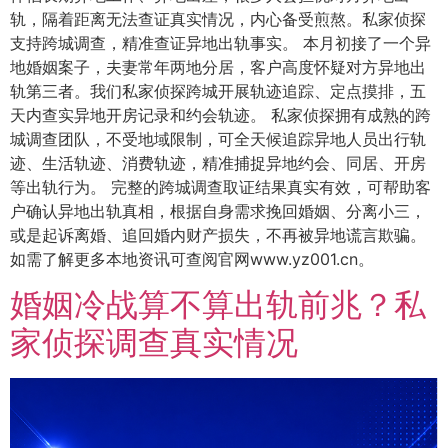
轨，隔着距离无法查证真实情况，内心备受煎熬。私家侦探
支持跨城调查，精准查证异地出轨事实。 本月初接了一个异
地婚姻案子，夫妻常年两地分居，客户高度怀疑对方异地出
轨第三者。我们私家侦探跨城开展轨迹追踪、定点摸排，五
天内查实异地开房记录和约会轨迹。 私家侦探拥有成熟的跨
城调查团队，不受地域限制，可全天候追踪异地人员出行轨
迹、生活轨迹、消费轨迹，精准捕捉异地约会、同居、开房
等出轨行为。 完整的跨城调查取证结果真实有效，可帮助客
户确认异地出轨真相，根据自身需求挽回婚姻、分离小三，
或是起诉离婚、追回婚内财产损失，不再被异地谎言欺骗。
如需了解更多本地资讯可查阅官网www.yz001.cn。
婚姻冷战算不算出轨前兆？私
家侦探调查真实情况