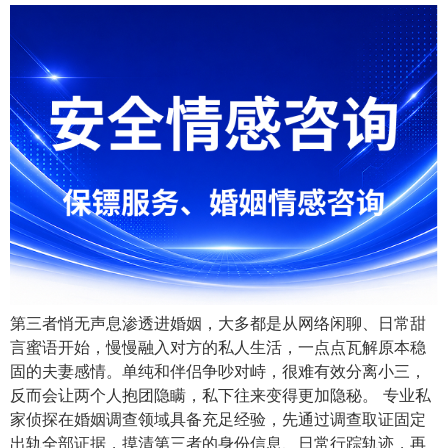
第三者悄无声息渗透进婚姻，大多都是从网络闲聊、日常甜
言蜜语开始，慢慢融入对方的私人生活，一点点瓦解原本稳
固的夫妻感情。单纯和伴侣争吵对峙，很难有效分离小三，
反而会让两个人抱团隐瞒，私下往来变得更加隐秘。 专业私
家侦探在婚姻调查领域具备充足经验，先通过调查取证固定
出轨全部证据，摸清第三者的身份信息、日常行踪轨迹，再