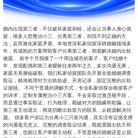
婚内出现第三者，不仅破坏家庭和睦，还会让当事人身心俱
疲，很多人想整治小三、分离第三者，却找不到正确的方
法，反而激化家庭矛盾。本地资深私家侦探深耕婚姻领域多
年，有成熟的方案帮助客户分离第三者，彻底解决婚内出轨
难题。 前半个月我接了一个周边城市的案子，客户结婚十
年，发现配偶和第三者暧昧往来两年之久，多次沟通无果，
家庭关系濒临破裂。我们私家侦探团队先开展全面婚姻调查
取证，精准梳理对方出轨轨迹、开房记录，固定完整的出轨
证据链。 不同于普通的调解方式，专业私家侦探会根据客户
的诉求，定制专属整治小三方案。不会采取过激违规手段，
而是通过事实取证、行为梳理，戳破对方的隐瞒和欺骗，让
第三者主动退出，彻底切断出轨双方的联系，从根源解决问
题。 很多客户误以为分离小三只靠沟通，其实没有证据支撑
的沟通毫无意义。完整的调查取证结果，既能震慑出轨方和
第三者，也能让客户掌握主动权，不管是挽回婚姻还是止损