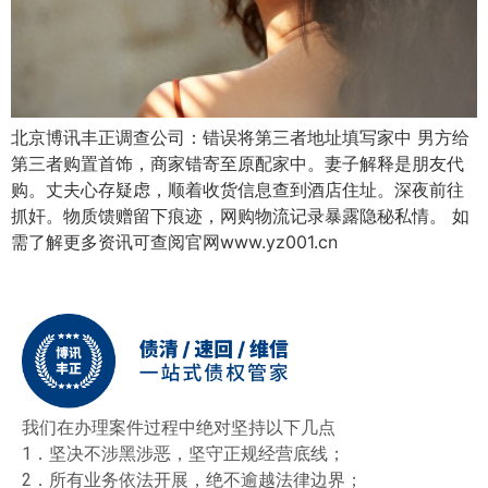
北京博讯丰正调查公司：错误将第三者地址填写家中 男方给
第三者购置首饰，商家错寄至原配家中。妻子解释是朋友代
购。丈夫心存疑虑，顺着收货信息查到酒店住址。深夜前往
抓奸。物质馈赠留下痕迹，网购物流记录暴露隐秘私情。 如
需了解更多资讯可查阅官网www.yz001.cn
我们在办理案件过程中绝对坚持以下几点
1．坚决不涉黑涉恶，坚守正规经营底线；
2．所有业务依法开展，绝不逾越法律边界；