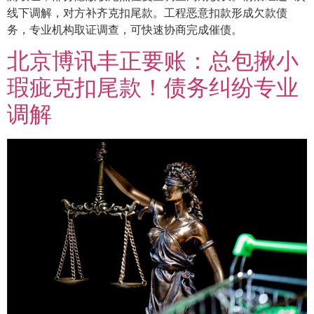
线下调解，对方补齐克扣尾款。工程恶意扣款形成欠款债
务，专业机构取证调查，可快速协商完成催债。
北京博讯丰正要账：总包揪小
瑕疵克扣尾款！债务纠纷专业
调解