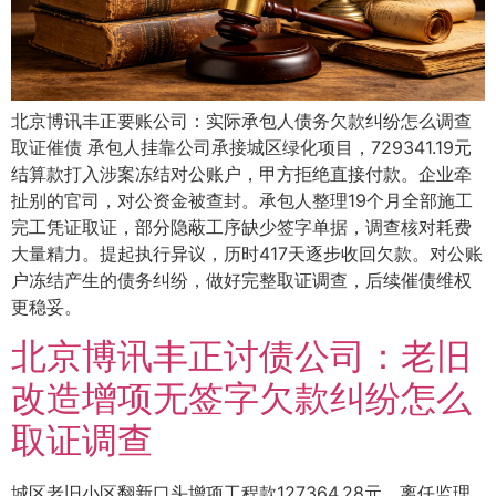
北京博讯丰正要账公司：实际承包人债务欠款纠纷怎么调查
取证催债 承包人挂靠公司承接城区绿化项目，729341.19元
结算款打入涉案冻结对公账户，甲方拒绝直接付款。企业牵
扯别的官司，对公资金被查封。承包人整理19个月全部施工
完工凭证取证，部分隐蔽工序缺少签字单据，调查核对耗费
大量精力。提起执行异议，历时417天逐步收回欠款。对公账
户冻结产生的债务纠纷，做好完整取证调查，后续催债维权
更稳妥。
北京博讯丰正讨债公司：老旧
改造增项无签字欠款纠纷怎么
取证调查
城区老旧小区翻新口头增项工程款127364.28元，离任监理