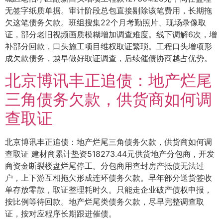
无签字纸质单据。审计阶段总包直接剔除该笔费用，长期拖
欠这笔债务欠款。班组搜集22个月考勤照片、现场录像取
证，部分老旧视频画质模糊增加调查难度。线下调解6次，增
补部分回款，口头施工项目维权取证繁琐。工程口头增项形
成欠款债务，越早做好取证调查，后续催债协商越占优势。
北京博讯丰正追债：地产烂尾
三角债务欠款，供货商如何调
查取证
北京博讯丰正追债：地产烂尾三角债务欠款，供货商如何调
查取证 建材商累计垫资518273.44元供货地产分包商，开发
商资金断裂楼盘烂尾停工。分包商用查封房产抵债无法过
户，上下游互相拖欠形成连环债务欠款。早年部分送货签收
单存放零散，取证整理耗时久。只能走企业破产债权申报，
按比例等待回款。地产烂尾类债务欠款，尽早完整调查取
证，按对应程序长期跟进催债。