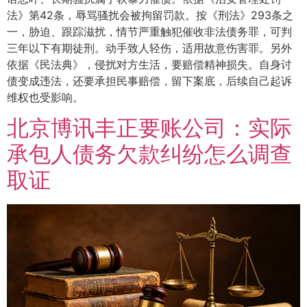
法》第42条，辱骂骚扰会被拘留罚款。按《刑法》293条之
一，胁迫、跟踪滋扰，情节严重触犯催收非法债务罪，可判
三年以下有期徒刑。动手致人轻伤，适用故意伤害罪。另外
依据《民法典》，侵扰对方生活，要赔偿精神损失。自身讨
债变成违法，还要承担民事赔偿，留下案底，后续自己起诉
维权也受影响。
北京博讯丰正要账公司：实际
承包人债务欠款纠纷怎么调查
取证