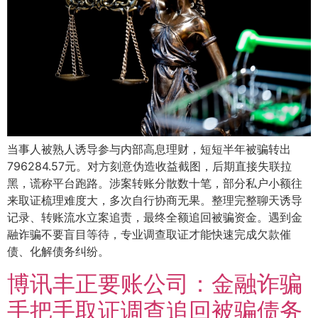
当事人被熟人诱导参与内部高息理财，短短半年被骗转出
796284.57元。对方刻意伪造收益截图，后期直接失联拉
黑，谎称平台跑路。涉案转账分散数十笔，部分私户小额往
来取证梳理难度大，多次自行协商无果。整理完整聊天诱导
记录、转账流水立案追责，最终全额追回被骗资金。遇到金
融诈骗不要盲目等待，专业调查取证才能快速完成欠款催
债、化解债务纠纷。
博讯丰正要账公司：金融诈骗
手把手取证调查追回被骗债务