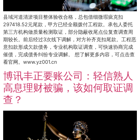
县域河道清淤项目整体验收合格，总包借细微瑕疵克扣
297418.52元尾款，甲方已经全额拨付工程款。承包人委托
第三方机构做质量检测取证，部分隐蔽收尾点位复查调查周
期较长。前后经过3次线下调解，对方补齐克扣尾款。工程恶
意扣款形成欠款债务，专业机构取证调查，可快速协商完成
催债，完成债务纠纷专业调解。 想了解更多内容，可点击查
看官网。www.yz001.cn
博讯丰正要账公司：轻信熟人
高息理财被骗，该如何取证调
查？