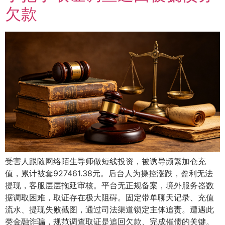
欠款
受害人跟随网络陌生导师做短线投资，被诱导频繁加仓充
值，累计被套927461.38元。后台人为操控涨跌，盈利无法
提现，客服层层拖延审核。平台无正规备案，境外服务器数
据调取困难，取证存在极大阻碍。固定带单聊天记录、充值
流水、提现失败截图，通过司法渠道锁定主体追责。遭遇此
类金融诈骗，规范调查取证是追回欠款、完成催债的关键。